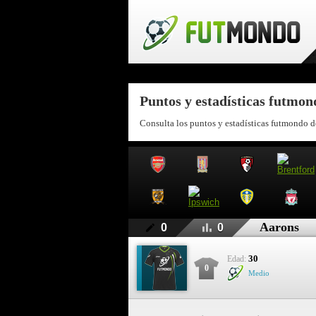
Puntos y estadísticas futmo
Consulta los puntos y estadísticas futmondo d
Aarons
0
0
30
Edad:
0
Medio