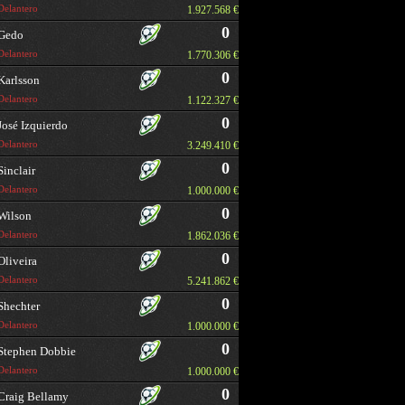
Delantero
1.927.568 €
0
Gedo
Delantero
1.770.306 €
0
Karlsson
Delantero
1.122.327 €
0
José Izquierdo
Delantero
3.249.410 €
0
Sinclair
Delantero
1.000.000 €
0
Wilson
Delantero
1.862.036 €
0
Oliveira
Delantero
5.241.862 €
0
Shechter
Delantero
1.000.000 €
0
Stephen Dobbie
Delantero
1.000.000 €
0
Craig Bellamy