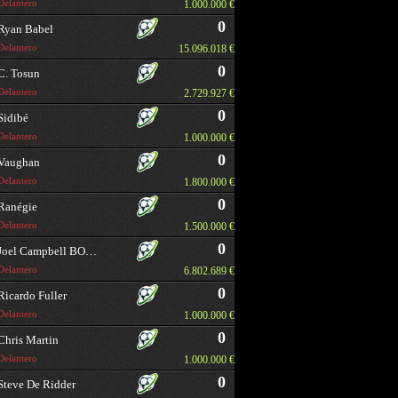
Delantero
1.000.000 €
0
Ryan Babel
Delantero
15.096.018 €
0
C. Tosun
Delantero
2.729.927 €
0
Sidibé
Delantero
1.000.000 €
0
Vaughan
Delantero
1.800.000 €
0
Ranégie
Delantero
1.500.000 €
0
Joel Campbell BORRAR
Delantero
6.802.689 €
0
Ricardo Fuller
Delantero
1.000.000 €
0
Chris Martin
Delantero
1.000.000 €
0
Steve De Ridder