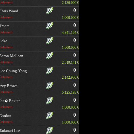
Delantero
2.136.000 €
0
Chris Wood
Delantero
1.000.000 €
0
Traore
Delantero
4.841.194 €
0
Leko
Delantero
1.000.000 €
0
Aaron McLean
Delantero
2.519.141 €
0
Lee Chung-Yong
Delantero
2.142.950 €
0
Izzy Brown
Delantero
5.125.193 €
0
Jos� Baxter
Delantero
1.000.000 €
0
Gordon
Delantero
1.000.000 €
0
Tadanari Lee