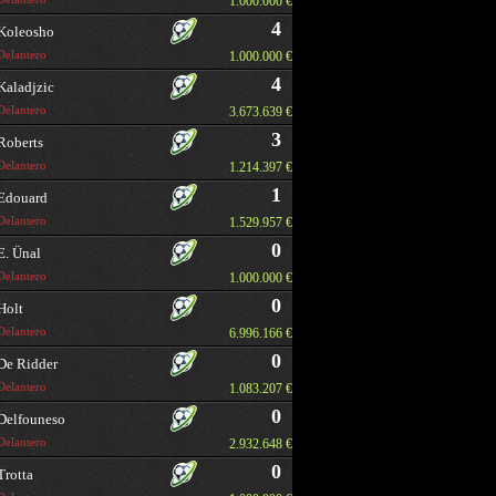
1.000.000 €
4
Koleosho
Delantero
1.000.000 €
4
Kaladjzic
Delantero
3.673.639 €
3
Roberts
Delantero
1.214.397 €
1
Edouard
Delantero
1.529.957 €
0
E. Ünal
Delantero
1.000.000 €
0
Holt
Delantero
6.996.166 €
0
De Ridder
Delantero
1.083.207 €
0
Delfouneso
Delantero
2.932.648 €
0
Trotta