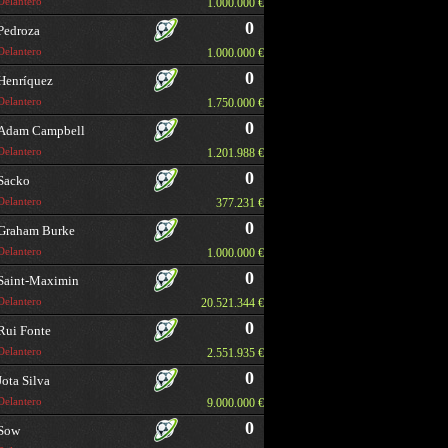
Delantero
1.000.000 €
0
Pedroza
Delantero
1.000.000 €
0
Henríquez
Delantero
1.750.000 €
0
Adam Campbell
Delantero
1.201.988 €
0
Sacko
Delantero
377.231 €
0
Graham Burke
Delantero
1.000.000 €
0
Saint-Maximin
Delantero
20.521.344 €
0
Rui Fonte
Delantero
2.551.935 €
0
Jota Silva
Delantero
9.000.000 €
0
Sow