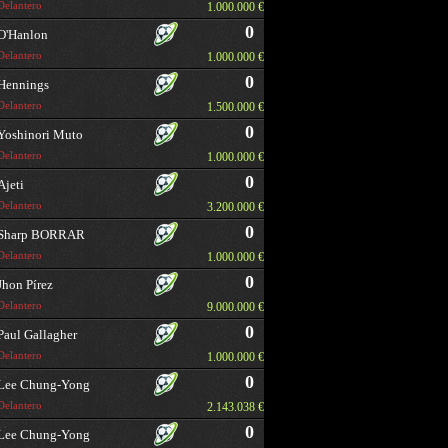
Delantero
1.000.000 €
0
O'Hanlon
Delantero
1.000.000 €
0
Hennings
Delantero
1.500.000 €
0
Yoshinori Muto
Delantero
1.000.000 €
0
Ajeti
Delantero
3.200.000 €
0
Sharp BORRAR
Delantero
1.000.000 €
0
Jhon Pírez
Delantero
9.000.000 €
0
Paul Gallagher
Delantero
1.000.000 €
0
Lee Chung-Yong
Delantero
2.143.038 €
0
Lee Chung-Yong