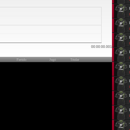
0
00:00:00.001
Partido
Jugó
Titular