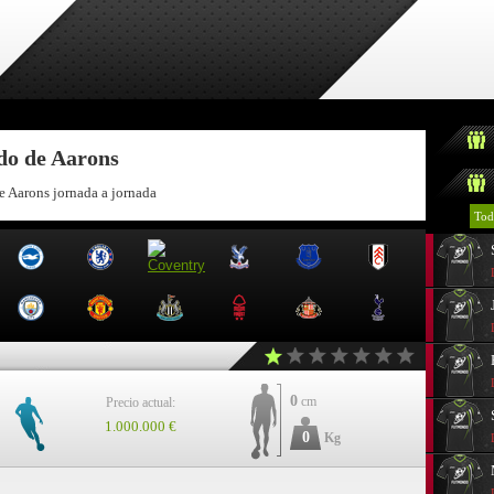
ndo de Aarons
e Aarons jornada a jornada
Tod
0
cm
Precio actual:
1.000.000 €
0
Kg