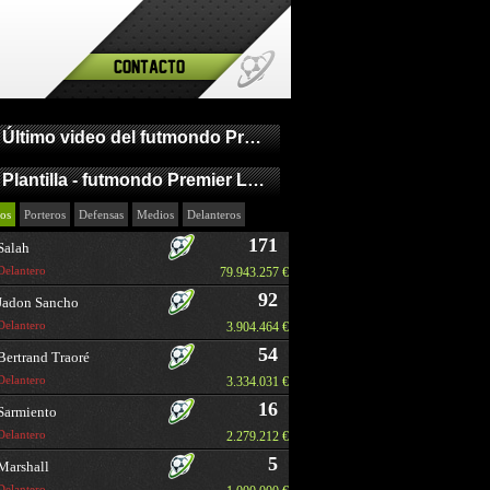
Contacto
Último video del futmondo Premier League
Plantilla - futmondo Premier League
os
Porteros
Defensas
Medios
Delanteros
171
Salah
Delantero
79.943.257 €
92
Jadon Sancho
Delantero
3.904.464 €
54
Bertrand Traoré
Delantero
3.334.031 €
16
Sarmiento
Delantero
2.279.212 €
5
Marshall
Delantero