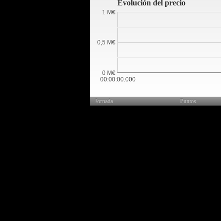
Evolución del precio
1 M€
0,5 M€
0 M€
00:00:00.000
Jornada
Puntos