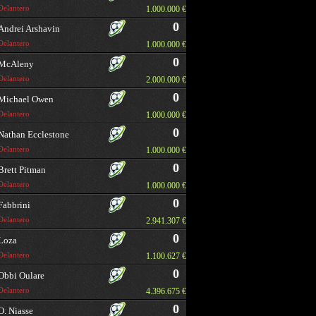
Delantero
1.000.000 €
0
Andrei Arshavin
Delantero
1.000.000 €
0
McAleny
Delantero
2.000.000 €
0
Michael Owen
Delantero
1.000.000 €
0
Nathan Ecclestone
Delantero
1.000.000 €
0
Brett Pitman
Delantero
1.000.000 €
0
Fabbrini
Delantero
2.941.307 €
0
Loza
Delantero
1.100.627 €
0
Obbi Oulare
Delantero
4.396.675 €
0
O. Niasse