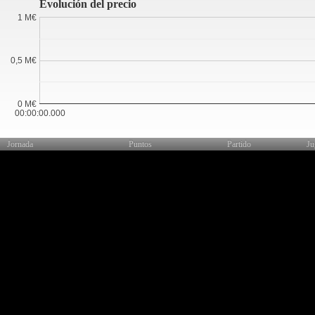
Evolución del precio
1 M€
0,5 M€
0 M€
00:00:00.000
Jornada
Puntos
Partido
Ju