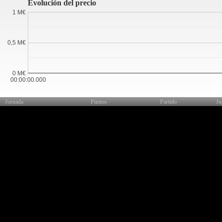
Evolución del precio
1 M€
0,5 M€
0 M€
00:00:00.000
Jornada
Puntos
Partido
Ju