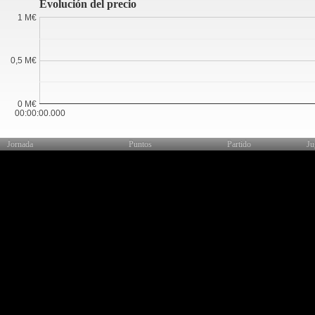
Evolución del precio
1 M€
0,5 M€
0 M€
00:00:00.000
Jornada
Puntos
Partido
Ju