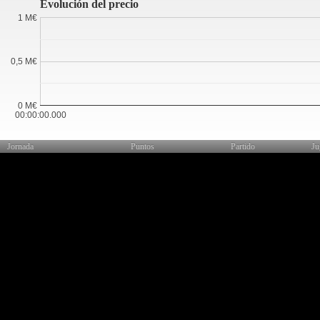
Evolución del precio
1 M€
0,5 M€
0 M€
00:00:00.000
Jornada
Puntos
Partido
Ju