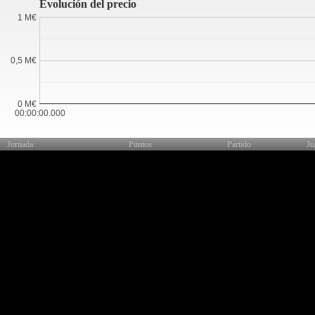
Evolución del precio
1 M€
0,5 M€
0 M€
00:00:00.000
Jornada
Puntos
Partido
Ju