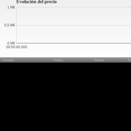
Evolución del precio
1 M€
0,5 M€
0 M€
00:00:00.000
Jornada
Puntos
Partido
Ju