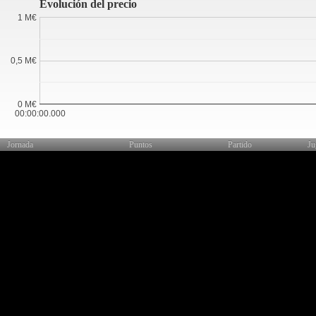
Evolución del precio
1 M€
0,5 M€
0 M€
00:00:00.000
Jornada
Puntos
Partido
Ju