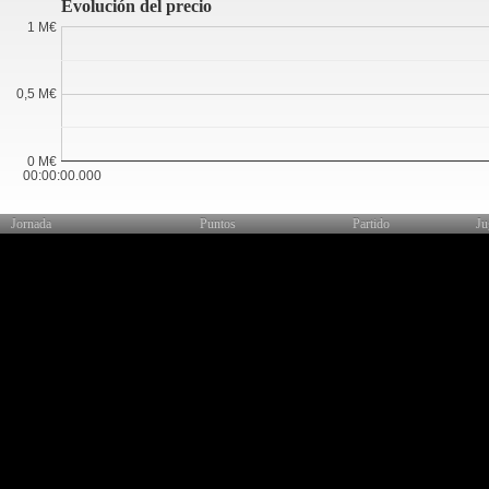
Evolución del precio
1 M€
0,5 M€
0 M€
00:00:00.000
Jornada
Puntos
Partido
Ju