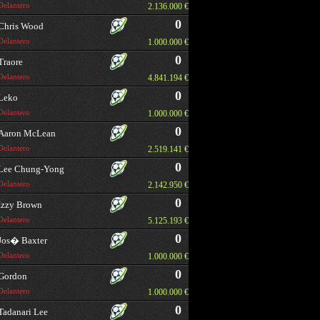
Delantero
2.136.000 €
0
Chris Wood
Delantero
1.000.000 €
0
Traore
Delantero
4.841.194 €
0
Leko
Delantero
1.000.000 €
0
Aaron McLean
Delantero
2.519.141 €
0
Lee Chung-Yong
Delantero
2.142.950 €
0
Izzy Brown
Delantero
5.125.193 €
0
Jos� Baxter
Delantero
1.000.000 €
0
Gordon
Delantero
1.000.000 €
0
Tadanari Lee