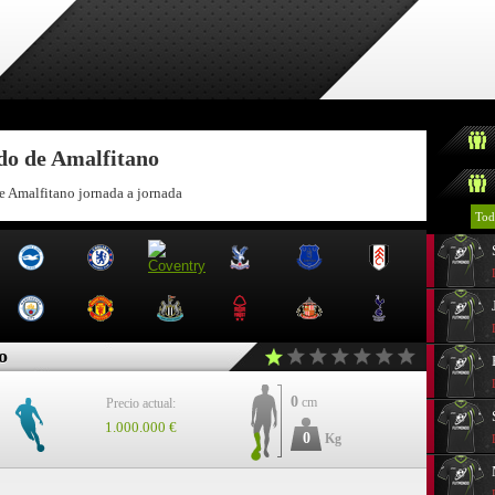
ndo de Amalfitano
e Amalfitano jornada a jornada
Tod
o
0
cm
Precio actual:
1.000.000 €
0
Kg