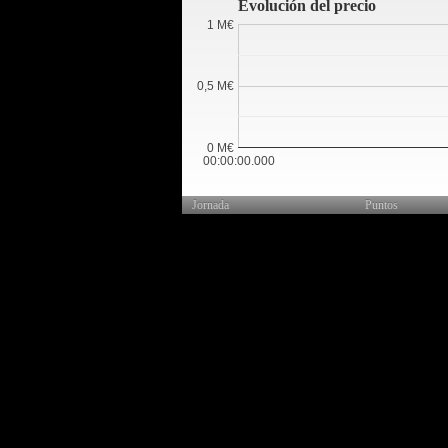
Evolución del precio
1 M€
0,5 M€
0 M€
00:00:00.000
Jornada
Puntos