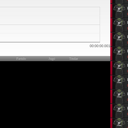
0
00:00:00.001
Partido
Jugó
Titular