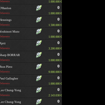
Delantero
1.000.000 €
0
O'Hanlon
Delantero
1.000.000 €
0
Hennings
Delantero
1.500.000 €
0
Yoshinori Muto
Delantero
1.000.000 €
0
Ajeti
Delantero
3.200.000 €
0
Sharp BORRAR
Delantero
1.000.000 €
0
Jhon Pírez
Delantero
9.000.000 €
0
Paul Gallagher
Delantero
1.000.000 €
0
Lee Chung-Yong
Delantero
2.143.038 €
0
Lee Chung-Yong