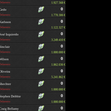
Delantero
1.927.568 €
0
Gedo
Delantero
1.770.306 €
0
Karlsson
Delantero
1.122.327 €
0
José Izquierdo
Delantero
3.249.410 €
0
Sinclair
Delantero
1.000.000 €
0
Wilson
Delantero
1.862.036 €
0
Oliveira
Delantero
5.241.862 €
0
Shechter
Delantero
1.000.000 €
0
Stephen Dobbie
Delantero
1.000.000 €
0
Craig Bellamy