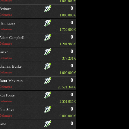
Delantero
1.000.000 €
0
Pedroza
Delantero
1.000.000 €
0
Henríquez
Delantero
1.750.000 €
0
Adam Campbell
Delantero
1.201.988 €
0
Sacko
Delantero
377.231 €
0
Graham Burke
Delantero
1.000.000 €
0
Saint-Maximin
Delantero
20.521.344 €
0
Rui Fonte
Delantero
2.551.935 €
0
Jota Silva
Delantero
9.000.000 €
0
Sow