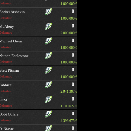
Delantero
1.000.000 €
0
Andrei Arshavin
Delantero
1.000.000 €
0
McAleny
Delantero
2.000.000 €
0
Michael Owen
Delantero
1.000.000 €
0
Nathan Ecclestone
Delantero
1.000.000 €
0
Brett Pitman
Delantero
1.000.000 €
0
Fabbrini
Delantero
2.941.307 €
0
Loza
Delantero
1.100.627 €
0
Obbi Oulare
Delantero
4.396.675 €
0
O. Niasse