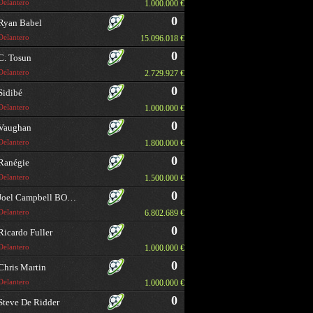
Delantero
1.000.000 €
0
Ryan Babel
Delantero
15.096.018 €
0
C. Tosun
Delantero
2.729.927 €
0
Sidibé
Delantero
1.000.000 €
0
Vaughan
Delantero
1.800.000 €
0
Ranégie
Delantero
1.500.000 €
0
Joel Campbell BORRAR
Delantero
6.802.689 €
0
Ricardo Fuller
Delantero
1.000.000 €
0
Chris Martin
Delantero
1.000.000 €
0
Steve De Ridder