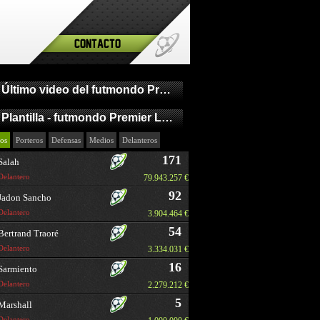
Contacto
Último video del futmondo Premier League
Plantilla - futmondo Premier League
os
Porteros
Defensas
Medios
Delanteros
171
Salah
Delantero
79.943.257 €
92
Jadon Sancho
Delantero
3.904.464 €
54
Bertrand Traoré
Delantero
3.334.031 €
16
Sarmiento
Delantero
2.279.212 €
5
Marshall
Delantero