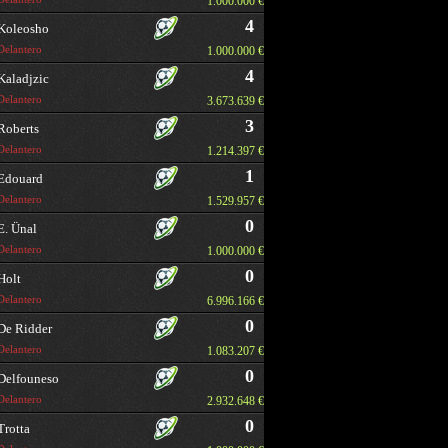
1.000.000 €
4
Koleosho
Delantero
1.000.000 €
4
Kaladjzic
Delantero
3.673.639 €
3
Roberts
Delantero
1.214.397 €
1
Edouard
Delantero
1.529.957 €
0
E. Ünal
Delantero
1.000.000 €
0
Holt
Delantero
6.996.166 €
0
De Ridder
Delantero
1.083.207 €
0
Delfouneso
Delantero
2.932.648 €
0
Trotta