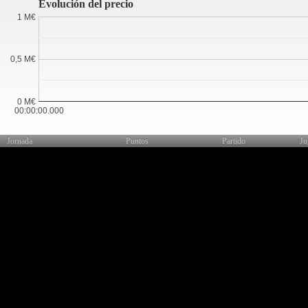
Evolución del precio
1 M€
0,5 M€
0 M€
00:00:00.000
Jornada
Puntos
Partido
Ju