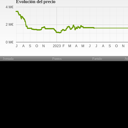
Evolución del precio
4 M€
2 M€
0 M€
J
A
S
O
N
2023
F
M
A
M
J
J
A
S
O
N
Jornada
Puntos
Partido
Ju