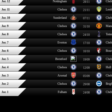
Jor. 12
Nottingham
Chel
28/11
Jor. 11
Chelsea
Leed
21/11
Jor. 10
Sunderland
Chel
07/11
Jor. 9
Chelsea
Manc
31/10
Jor. 8
Chelsea
Tott
24/10
Jor. 7
Everton
Chel
17/10
Jor. 6
Chelsea
Bour
10/10
Jor. 5
Brentford
Chel
19/09
Jor. 4
Chelsea
Hull 
12/09
Jor. 3
Arsenal
Chel
05/09
Jor. 2
Chelsea
Brig
29/08
Jor. 1
Fulham
Chel
24/08