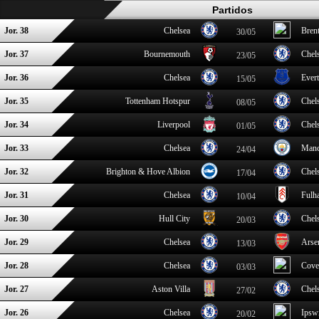
Partidos
Jor. 38
Chelsea
Bren
30/05
Jor. 37
Bournemouth
Chel
23/05
Jor. 36
Chelsea
Ever
15/05
Jor. 35
Tottenham Hotspur
Chel
08/05
Jor. 34
Liverpool
Chel
01/05
Jor. 33
Chelsea
Manc
24/04
Jor. 32
Brighton & Hove Albion
Chel
17/04
Jor. 31
Chelsea
Fulh
10/04
Jor. 30
Hull City
Chel
20/03
Jor. 29
Chelsea
Arse
13/03
Jor. 28
Chelsea
Cove
03/03
Jor. 27
Aston Villa
Chel
27/02
Jor. 26
Chelsea
Ipsw
20/02