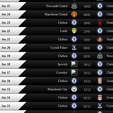
Jor. 25
Newcastle United
Chel
10/02
Jor. 24
Manchester United
Chel
06/02
Jor. 23
Chelsea
Nott
30/01
Jor. 22
Leeds
Chel
23/01
Jor. 21
Chelsea
Sund
16/01
Jor. 20
Crystal Palace
Chel
06/01
Jor. 19
Chelsea
Newc
02/01
Jor. 18
Ipswich
Chel
30/12
Jor. 17
Coventry
Chel
26/12
Jor. 16
Chelsea
Aston
19/12
Jor. 15
Manchester City
Chel
12/12
Jor. 14
Chelsea
Live
05/12
Jor. 13
Chelsea
Cryst
02/12