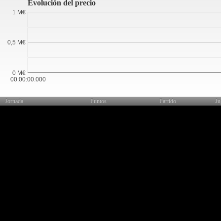
Evolución del precio
1 M€
0,5 M€
0 M€
00:00:00.000
Jornada
Puntos
Partido
Ju