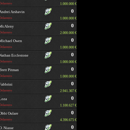
Delantero
1.000.000 €
0
Andrei Arshavin
Delantero
1.000.000 €
0
McAleny
Delantero
2.000.000 €
0
Michael Owen
Delantero
1.000.000 €
0
Nathan Ecclestone
Delantero
1.000.000 €
0
Brett Pitman
Delantero
1.000.000 €
0
Fabbrini
Delantero
2.941.307 €
0
Loza
Delantero
1.100.627 €
0
Obbi Oulare
Delantero
4.396.675 €
0
O. Niasse