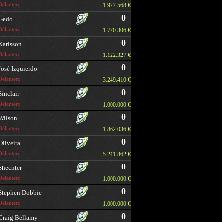
Delantero
1.927.568 €
0
Gedo
Delantero
1.770.306 €
0
Karlsson
Delantero
1.122.327 €
0
José Izquierdo
Delantero
3.249.410 €
0
Sinclair
Delantero
1.000.000 €
0
Wilson
Delantero
1.862.036 €
0
Oliveira
Delantero
5.241.862 €
0
Shechter
Delantero
1.000.000 €
0
Stephen Dobbie
Delantero
1.000.000 €
0
Craig Bellamy