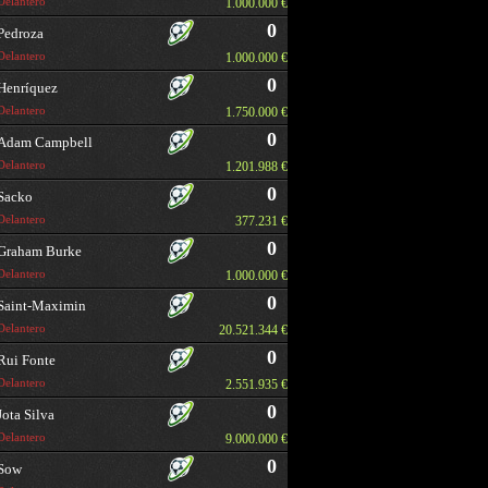
Delantero
1.000.000 €
0
Pedroza
Delantero
1.000.000 €
0
Henríquez
Delantero
1.750.000 €
0
Adam Campbell
Delantero
1.201.988 €
0
Sacko
Delantero
377.231 €
0
Graham Burke
Delantero
1.000.000 €
0
Saint-Maximin
Delantero
20.521.344 €
0
Rui Fonte
Delantero
2.551.935 €
0
Jota Silva
Delantero
9.000.000 €
0
Sow