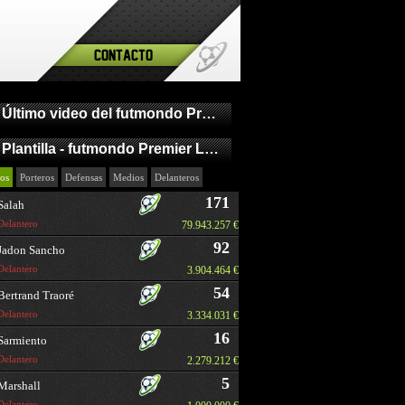
Contacto
Último video del futmondo Premier League
Plantilla - futmondo Premier League
os
Porteros
Defensas
Medios
Delanteros
171
Salah
Delantero
79.943.257 €
92
Jadon Sancho
Delantero
3.904.464 €
54
Bertrand Traoré
Delantero
3.334.031 €
16
Sarmiento
Delantero
2.279.212 €
5
Marshall
Delantero