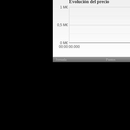
Evolución del precio
1 M€
0,5 M€
0 M€
00:00:00.000
Jornada
Puntos