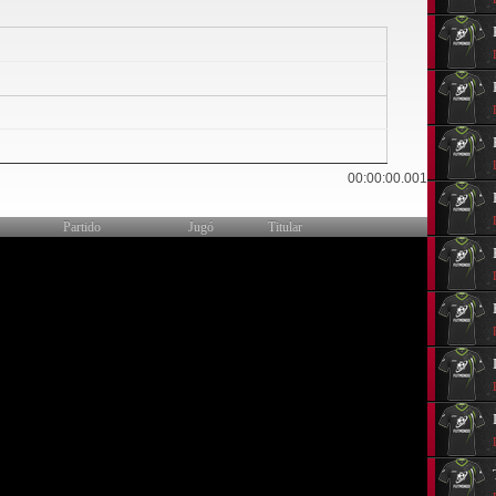
0
00:00:00.001
Partido
Jugó
Titular