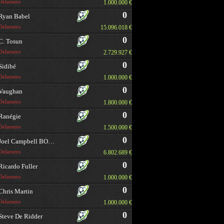
Delantero
1.000.000 €
0
Ryan Babel
Delantero
15.096.018 €
0
C. Tosun
Delantero
2.729.927 €
0
Sidibé
Delantero
1.000.000 €
0
Vaughan
Delantero
1.800.000 €
0
Ranégie
Delantero
1.500.000 €
0
Joel Campbell BORRAR
Delantero
6.802.689 €
0
Ricardo Fuller
Delantero
1.000.000 €
0
Chris Martin
Delantero
1.000.000 €
0
Steve De Ridder