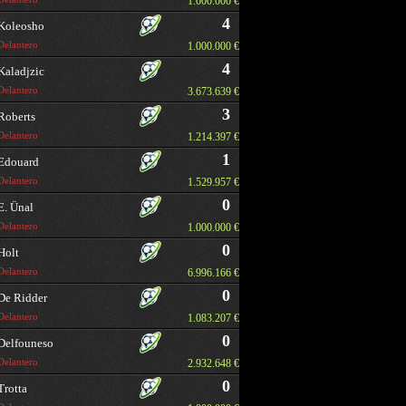
1.000.000 €
4
Koleosho
Delantero
1.000.000 €
4
Kaladjzic
Delantero
3.673.639 €
3
Roberts
Delantero
1.214.397 €
1
Edouard
Delantero
1.529.957 €
0
E. Ünal
Delantero
1.000.000 €
0
Holt
Delantero
6.996.166 €
0
De Ridder
Delantero
1.083.207 €
0
Delfouneso
Delantero
2.932.648 €
0
Trotta