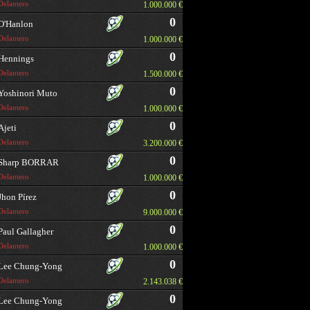
Delantero
1.000.000 €
0
O'Hanlon
Delantero
1.000.000 €
0
Hennings
Delantero
1.500.000 €
0
Yoshinori Muto
Delantero
1.000.000 €
0
Ajeti
Delantero
3.200.000 €
0
Sharp BORRAR
Delantero
1.000.000 €
0
Jhon Pírez
Delantero
9.000.000 €
0
Paul Gallagher
Delantero
1.000.000 €
0
Lee Chung-Yong
Delantero
2.143.038 €
0
Lee Chung-Yong