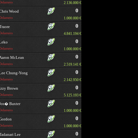
Delantero
2.136.000 €
0
Chris Wood
Delantero
1.000.000 €
0
Traore
Delantero
4.841.194 €
0
Leko
Delantero
1.000.000 €
0
Aaron McLean
Delantero
2.519.141 €
0
Lee Chung-Yong
Delantero
2.142.950 €
0
Izzy Brown
Delantero
5.125.193 €
0
Jos� Baxter
Delantero
1.000.000 €
0
Gordon
Delantero
1.000.000 €
0
Tadanari Lee