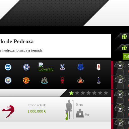
ndo de Pedroza
e Pedroza jornada a jornada
Tod
0
cm
Precio actual:
1.000.000 €
0
Kg