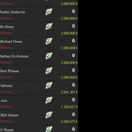
Delantero
1.000.000 €
0
Andrei Arshavin
Delantero
1.000.000 €
0
McAleny
Delantero
2.000.000 €
0
Michael Owen
Delantero
1.000.000 €
0
Nathan Ecclestone
Delantero
1.000.000 €
0
Brett Pitman
Delantero
1.000.000 €
0
Fabbrini
Delantero
2.941.307 €
0
Loza
Delantero
1.100.627 €
0
Obbi Oulare
Delantero
4.396.675 €
0
O. Niasse