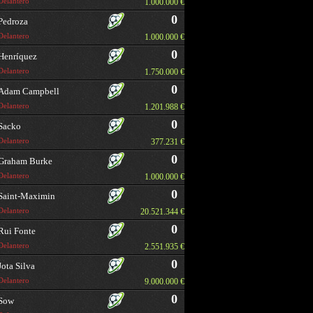
Delantero
1.000.000 €
0
Pedroza
Delantero
1.000.000 €
0
Henríquez
Delantero
1.750.000 €
0
Adam Campbell
Delantero
1.201.988 €
0
Sacko
Delantero
377.231 €
0
Graham Burke
Delantero
1.000.000 €
0
Saint-Maximin
Delantero
20.521.344 €
0
Rui Fonte
Delantero
2.551.935 €
0
Jota Silva
Delantero
9.000.000 €
0
Sow