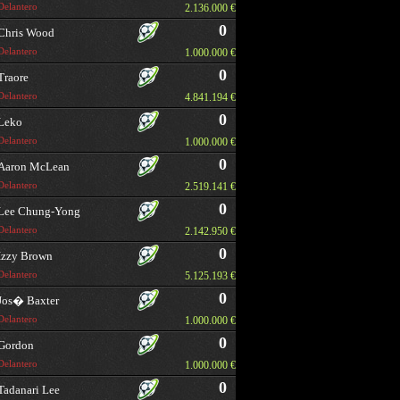
Delantero
2.136.000 €
0
Chris Wood
Delantero
1.000.000 €
0
Traore
Delantero
4.841.194 €
0
Leko
Delantero
1.000.000 €
0
Aaron McLean
Delantero
2.519.141 €
0
Lee Chung-Yong
Delantero
2.142.950 €
0
Izzy Brown
Delantero
5.125.193 €
0
Jos� Baxter
Delantero
1.000.000 €
0
Gordon
Delantero
1.000.000 €
0
Tadanari Lee