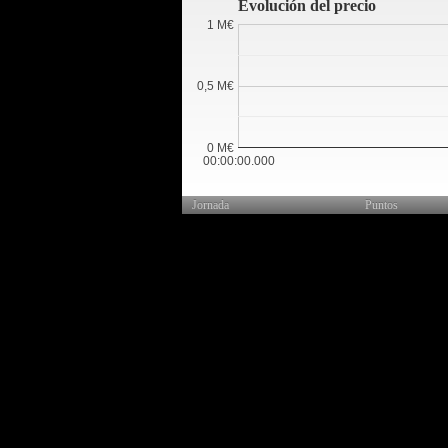
Evolución del precio
1 M€
0,5 M€
0 M€
00:00:00.000
Jornada
Puntos