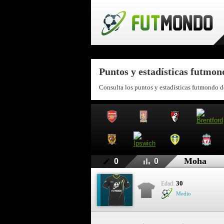
Puntos y estadísticas futmo
Consulta los puntos y estadísticas futmondo 
Moha
0
0
30
Edad:
Medio