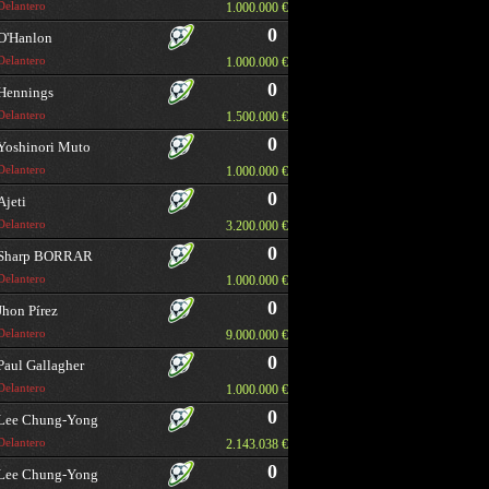
Delantero
1.000.000 €
0
O'Hanlon
Delantero
1.000.000 €
0
Hennings
Delantero
1.500.000 €
0
Yoshinori Muto
Delantero
1.000.000 €
0
Ajeti
Delantero
3.200.000 €
0
Sharp BORRAR
Delantero
1.000.000 €
0
Jhon Pírez
Delantero
9.000.000 €
0
Paul Gallagher
Delantero
1.000.000 €
0
Lee Chung-Yong
Delantero
2.143.038 €
0
Lee Chung-Yong