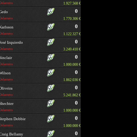
Delantero
1.927.568 €
0
Gedo
Delantero
1.770.306 €
0
Karlsson
Delantero
1.122.327 €
0
José Izquierdo
Delantero
3.249.410 €
0
Sinclair
Delantero
1.000.000 €
0
Wilson
Delantero
1.862.036 €
0
Oliveira
Delantero
5.241.862 €
0
Shechter
Delantero
1.000.000 €
0
Stephen Dobbie
Delantero
1.000.000 €
0
Craig Bellamy