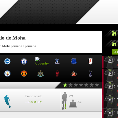
ndo de Moha
de Moha jornada a jornada
Tod
cm
Precio actual:
Kg
1.000.000 €