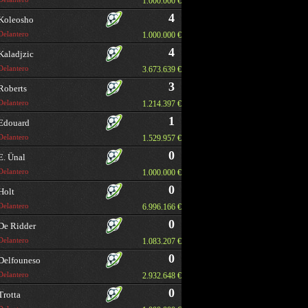
1.000.000 €
4
Koleosho
Delantero
1.000.000 €
4
Kaladjzic
Delantero
3.673.639 €
3
Roberts
Delantero
1.214.397 €
1
Edouard
Delantero
1.529.957 €
0
E. Ünal
Delantero
1.000.000 €
0
Holt
Delantero
6.996.166 €
0
De Ridder
Delantero
1.083.207 €
0
Delfouneso
Delantero
2.932.648 €
0
Trotta