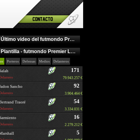
Contacto
Último video del futmondo Premier League
Plantilla - futmondo Premier League
os
Porteros
Defensas
Medios
Delanteros
171
Salah
Delantero
79.943.257 €
92
Jadon Sancho
Delantero
3.904.464 €
54
Bertrand Traoré
Delantero
3.334.031 €
16
Sarmiento
Delantero
2.279.212 €
5
Marshall
Delantero