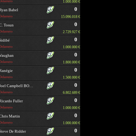
Delantero
1.000.000 €
0
Ryan Babel
Delantero
15.096.018 €
0
C. Tosun
Delantero
2.729.927 €
0
Sidibé
Delantero
1.000.000 €
0
Vaughan
Delantero
1.800.000 €
0
Ranégie
Delantero
1.500.000 €
0
Joel Campbell BORRAR
Delantero
6.802.689 €
0
Ricardo Fuller
Delantero
1.000.000 €
0
Chris Martin
Delantero
1.000.000 €
0
Steve De Ridder