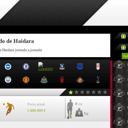
ndo de Haidara
e Haidara jornada a jornada
Tod
0
cm
Precio actual:
1.000.000 €
0
Kg