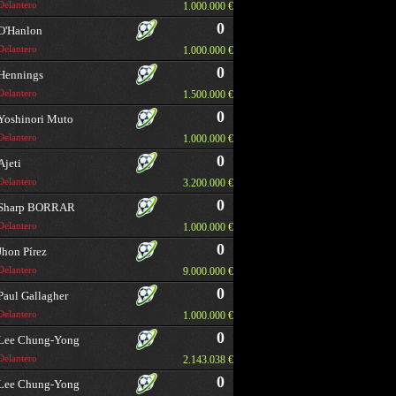
Delantero
1.000.000 €
0
O'Hanlon
Delantero
1.000.000 €
0
Hennings
Delantero
1.500.000 €
0
Yoshinori Muto
Delantero
1.000.000 €
0
Ajeti
Delantero
3.200.000 €
0
Sharp BORRAR
Delantero
1.000.000 €
0
Jhon Pírez
Delantero
9.000.000 €
0
Paul Gallagher
Delantero
1.000.000 €
0
Lee Chung-Yong
Delantero
2.143.038 €
0
Lee Chung-Yong