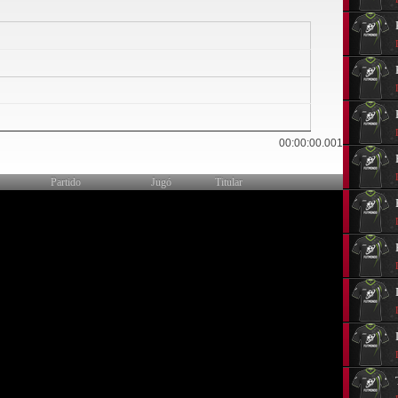
0
00:00:00.001
Partido
Jugó
Titular