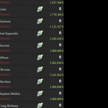
Delantero
1.927.568 €
0
Gedo
Delantero
1.770.306 €
0
Karlsson
Delantero
1.122.327 €
0
José Izquierdo
Delantero
3.249.410 €
0
Sinclair
Delantero
1.000.000 €
0
Wilson
Delantero
1.862.036 €
0
Oliveira
Delantero
5.241.862 €
0
Shechter
Delantero
1.000.000 €
0
Stephen Dobbie
Delantero
1.000.000 €
0
Craig Bellamy