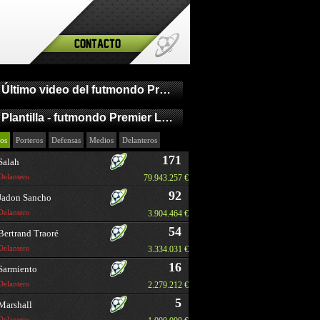
Contacto
Último video del futmondo Premier League
Plantilla - futmondo Premier League
os
Porteros
Defensas
Medios
Delanteros
171
Salah
Delantero
79.943.257 €
92
Jadon Sancho
Delantero
3.904.464 €
54
Bertrand Traoré
Delantero
3.334.031 €
16
Sarmiento
Delantero
2.279.212 €
5
Marshall
Delantero