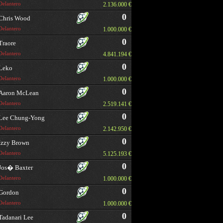
Delantero
2.136.000 €
0
Chris Wood
Delantero
1.000.000 €
0
Traore
Delantero
4.841.194 €
0
Leko
Delantero
1.000.000 €
0
Aaron McLean
Delantero
2.519.141 €
0
Lee Chung-Yong
Delantero
2.142.950 €
0
Izzy Brown
Delantero
5.125.193 €
0
Jos� Baxter
Delantero
1.000.000 €
0
Gordon
Delantero
1.000.000 €
0
Tadanari Lee