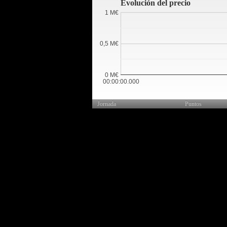
Evolución del precio
1 M€
0,5 M€
0 M€
00:00:00.000
Jornada
Puntos