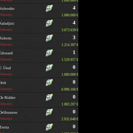
1.000.000 €
4
Koleosho
Delantero
1.000.000 €
4
Kaladjzic
Delantero
3.673.639 €
3
Roberts
Delantero
1.214.397 €
1
Edouard
Delantero
1.529.957 €
0
E. Ünal
Delantero
1.000.000 €
0
Holt
Delantero
6.996.166 €
0
De Ridder
Delantero
1.083.207 €
0
Delfouneso
Delantero
2.932.648 €
0
Trotta