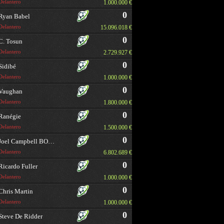
Delantero
1.000.000 €
0
Ryan Babel
Delantero
15.096.018 €
0
C. Tosun
Delantero
2.729.927 €
0
Sidibé
Delantero
1.000.000 €
0
Vaughan
Delantero
1.800.000 €
0
Ranégie
Delantero
1.500.000 €
0
Joel Campbell BORRAR
Delantero
6.802.689 €
0
Ricardo Fuller
Delantero
1.000.000 €
0
Chris Martin
Delantero
1.000.000 €
0
Steve De Ridder