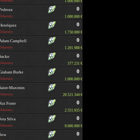
Delantero
1.000.000 €
0
Pedroza
Delantero
1.000.000 €
0
Henríquez
Delantero
1.750.000 €
0
Adam Campbell
Delantero
1.201.988 €
0
Sacko
Delantero
377.231 €
0
Graham Burke
Delantero
1.000.000 €
0
Saint-Maximin
Delantero
20.521.344 €
0
Rui Fonte
Delantero
2.551.935 €
0
Jota Silva
Delantero
9.000.000 €
0
Sow