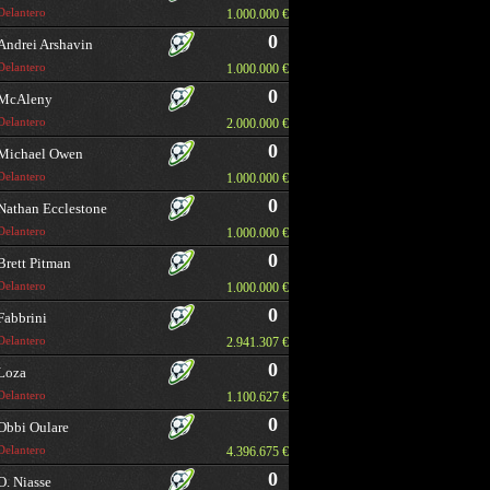
Delantero
1.000.000 €
0
Andrei Arshavin
Delantero
1.000.000 €
0
McAleny
Delantero
2.000.000 €
0
Michael Owen
Delantero
1.000.000 €
0
Nathan Ecclestone
Delantero
1.000.000 €
0
Brett Pitman
Delantero
1.000.000 €
0
Fabbrini
Delantero
2.941.307 €
0
Loza
Delantero
1.100.627 €
0
Obbi Oulare
Delantero
4.396.675 €
0
O. Niasse