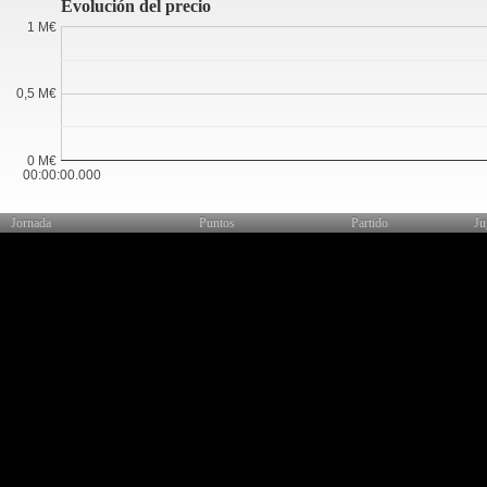
Evolución del precio
1 M€
0,5 M€
0 M€
00:00:00.000
Jornada
Puntos
Partido
Ju