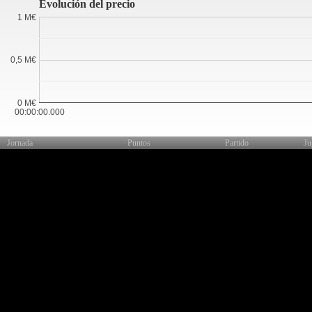
Evolución del precio
1 M€
0,5 M€
0 M€
00:00:00.000
Jornada
Puntos
Partido
Ju