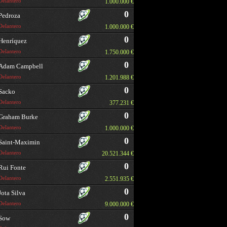
Delantero
1.000.000 €
0
Pedroza
Delantero
1.000.000 €
0
Henríquez
Delantero
1.750.000 €
0
Adam Campbell
Delantero
1.201.988 €
0
Sacko
Delantero
377.231 €
0
Graham Burke
Delantero
1.000.000 €
0
Saint-Maximin
Delantero
20.521.344 €
0
Rui Fonte
Delantero
2.551.935 €
0
Jota Silva
Delantero
9.000.000 €
0
Sow