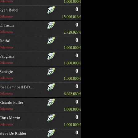
Delantero
1.000.000 €
0
Ryan Babel
Delantero
15.096.018 €
0
C. Tosun
Delantero
2.729.927 €
0
Sidibé
Delantero
1.000.000 €
0
Vaughan
Delantero
1.800.000 €
0
Ranégie
Delantero
1.500.000 €
0
Joel Campbell BORRAR
Delantero
6.802.689 €
0
Ricardo Fuller
Delantero
1.000.000 €
0
Chris Martin
Delantero
1.000.000 €
0
Steve De Ridder