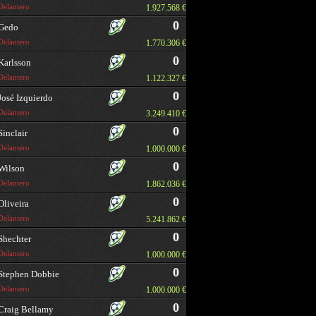
Delantero
1.927.568 €
0
Gedo
Delantero
1.770.306 €
0
Karlsson
Delantero
1.122.327 €
0
José Izquierdo
Delantero
3.249.410 €
0
Sinclair
Delantero
1.000.000 €
0
Wilson
Delantero
1.862.036 €
0
Oliveira
Delantero
5.241.862 €
0
Shechter
Delantero
1.000.000 €
0
Stephen Dobbie
Delantero
1.000.000 €
0
Craig Bellamy