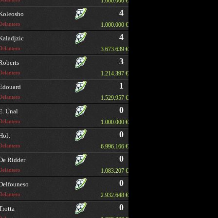
1.000.000 €
4
Koleosho
Delantero
1.000.000 €
4
Kaladjzic
Delantero
3.673.639 €
3
Roberts
Delantero
1.214.397 €
1
Edouard
Delantero
1.529.957 €
0
E. Ünal
Delantero
1.000.000 €
0
Holt
Delantero
6.996.166 €
0
De Ridder
Delantero
1.083.207 €
0
Delfouneso
Delantero
2.932.648 €
0
Trotta