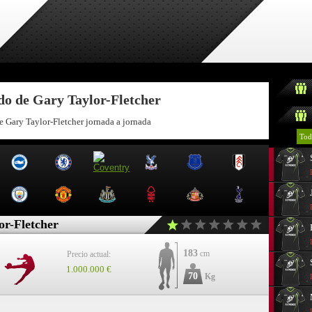
do de Gary Taylor-Fletcher
e Gary Taylor-Fletcher jornada a jornada
Tod
or-Fletcher
183
cm
Precio actual:
1.000.000 €
70
Kg