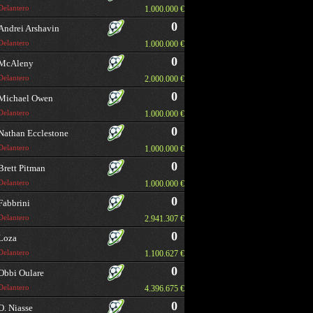
Delantero
1.000.000 €
0
Andrei Arshavin
Delantero
1.000.000 €
0
McAleny
Delantero
2.000.000 €
0
Michael Owen
Delantero
1.000.000 €
0
Nathan Ecclestone
Delantero
1.000.000 €
0
Brett Pitman
Delantero
1.000.000 €
0
Fabbrini
Delantero
2.941.307 €
0
Loza
Delantero
1.100.627 €
0
Obbi Oulare
Delantero
4.396.675 €
0
O. Niasse