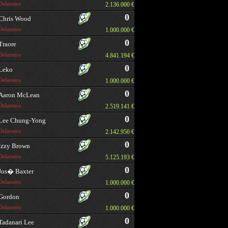
Delantero
2.136.000 €
0
Chris Wood
Delantero
1.000.000 €
0
Traore
Delantero
4.841.194 €
0
Leko
Delantero
1.000.000 €
0
Aaron McLean
Delantero
2.519.141 €
0
Lee Chung-Yong
Delantero
2.142.950 €
0
Izzy Brown
Delantero
5.125.193 €
0
Jos� Baxter
Delantero
1.000.000 €
0
Gordon
Delantero
1.000.000 €
0
Tadanari Lee