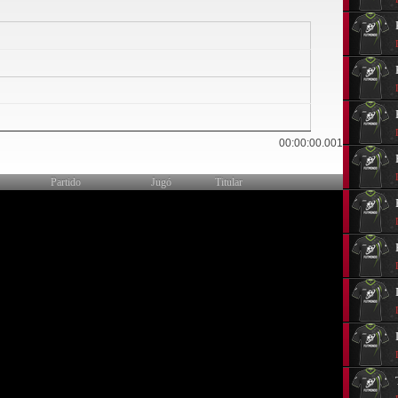
22
00:00:00.001
Partido
Jugó
Titular