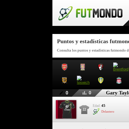
Puntos y estadísticas futmon
Consulta los puntos y estadísticas futmondo d
Gary Tayl
0
0
45
Edad:
22
Delantero