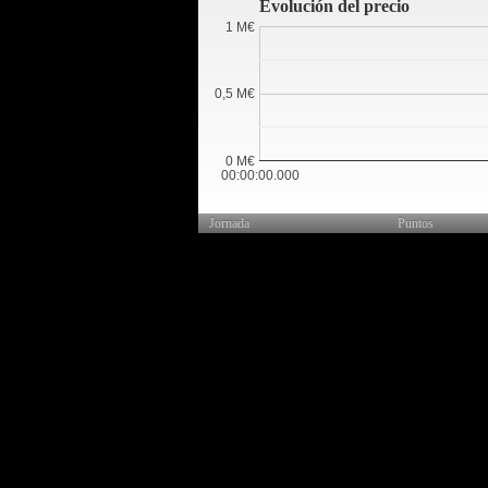
Evolución del precio
1 M€
0,5 M€
0 M€
00:00:00.000
Jornada
Puntos