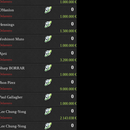
Delantero
1.000.000 €
0
O'Hanlon
Delantero
1.000.000 €
0
Hennings
Delantero
1.500.000 €
0
Yoshinori Muto
Delantero
1.000.000 €
0
Ajeti
Delantero
3.200.000 €
0
Sharp BORRAR
Delantero
1.000.000 €
0
Jhon Pírez
Delantero
9.000.000 €
0
Paul Gallagher
Delantero
1.000.000 €
0
Lee Chung-Yong
Delantero
2.143.038 €
0
Lee Chung-Yong