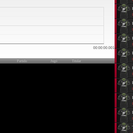
0
00:00:00.001
Partido
Jugó
Titular