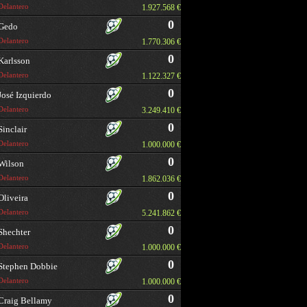
Delantero
1.927.568 €
0
Gedo
Delantero
1.770.306 €
0
Karlsson
Delantero
1.122.327 €
0
José Izquierdo
Delantero
3.249.410 €
0
Sinclair
Delantero
1.000.000 €
0
Wilson
Delantero
1.862.036 €
0
Oliveira
Delantero
5.241.862 €
0
Shechter
Delantero
1.000.000 €
0
Stephen Dobbie
Delantero
1.000.000 €
0
Craig Bellamy