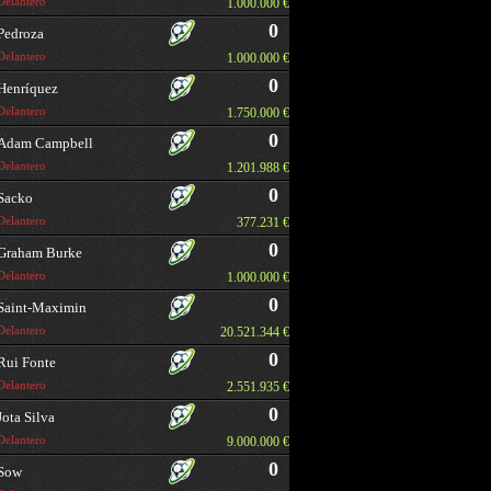
Delantero
1.000.000 €
0
Pedroza
Delantero
1.000.000 €
0
Henríquez
Delantero
1.750.000 €
0
Adam Campbell
Delantero
1.201.988 €
0
Sacko
Delantero
377.231 €
0
Graham Burke
Delantero
1.000.000 €
0
Saint-Maximin
Delantero
20.521.344 €
0
Rui Fonte
Delantero
2.551.935 €
0
Jota Silva
Delantero
9.000.000 €
0
Sow