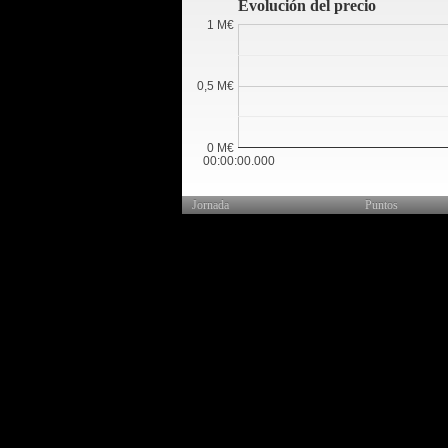
Evolución del precio
1 M€
0,5 M€
0 M€
00:00:00.000
Jornada
Puntos