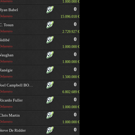
Delantero
1.000.000 €
0
Ryan Babel
Delantero
15.096.018 €
0
C. Tosun
Delantero
2.729.927 €
0
Sidibé
Delantero
1.000.000 €
0
Vaughan
Delantero
1.800.000 €
0
Ranégie
Delantero
1.500.000 €
0
Joel Campbell BORRAR
Delantero
6.802.689 €
0
Ricardo Fuller
Delantero
1.000.000 €
0
Chris Martin
Delantero
1.000.000 €
0
Steve De Ridder