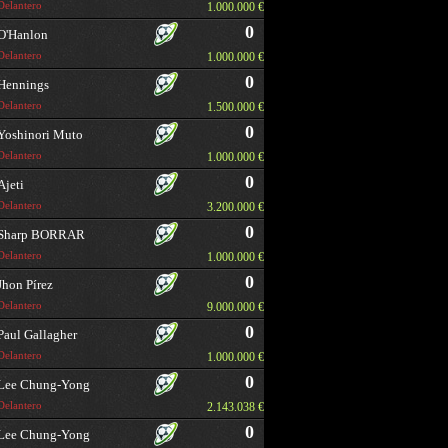
Delantero
1.000.000 €
0
O'Hanlon
Delantero
1.000.000 €
0
Hennings
Delantero
1.500.000 €
0
Yoshinori Muto
Delantero
1.000.000 €
0
Ajeti
Delantero
3.200.000 €
0
Sharp BORRAR
Delantero
1.000.000 €
0
Jhon Pírez
Delantero
9.000.000 €
0
Paul Gallagher
Delantero
1.000.000 €
0
Lee Chung-Yong
Delantero
2.143.038 €
0
Lee Chung-Yong