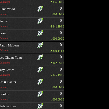
Delantero
2.136.000 €
0
Chris Wood
Delantero
1.000.000 €
0
Traore
Delantero
4.841.194 €
0
Leko
Delantero
1.000.000 €
0
Aaron McLean
Delantero
2.519.141 €
0
Lee Chung-Yong
Delantero
2.142.950 €
0
Izzy Brown
Delantero
5.125.193 €
0
Jos� Baxter
Delantero
1.000.000 €
0
Gordon
Delantero
1.000.000 €
0
Tadanari Lee