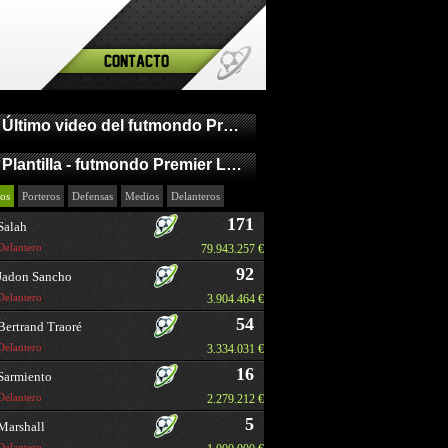
Contacto
Último video del futmondo Premier League
Plantilla - futmondo Premier League
os
Porteros
Defensas
Medios
Delanteros
171
Salah
Delantero
79.943.257 €
92
Jadon Sancho
Delantero
3.904.464 €
54
Bertrand Traoré
Delantero
3.334.031 €
16
Sarmiento
Delantero
2.279.212 €
5
Marshall
Delantero