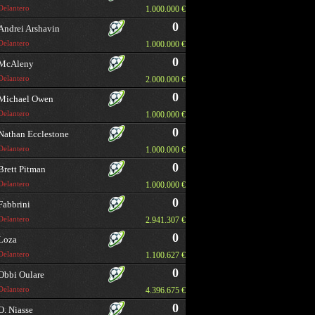
Delantero
1.000.000 €
0
Andrei Arshavin
Delantero
1.000.000 €
0
McAleny
Delantero
2.000.000 €
0
Michael Owen
Delantero
1.000.000 €
0
Nathan Ecclestone
Delantero
1.000.000 €
0
Brett Pitman
Delantero
1.000.000 €
0
Fabbrini
Delantero
2.941.307 €
0
Loza
Delantero
1.100.627 €
0
Obbi Oulare
Delantero
4.396.675 €
0
O. Niasse