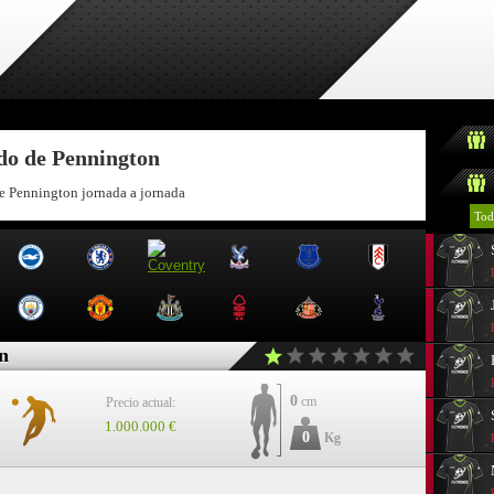
ndo de Pennington
de Pennington jornada a jornada
Tod
n
0
cm
Precio actual:
1.000.000 €
0
Kg