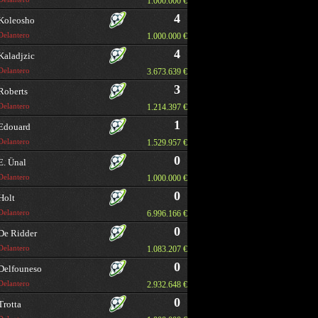
1.000.000 €
4
Koleosho
Delantero
1.000.000 €
4
Kaladjzic
Delantero
3.673.639 €
3
Roberts
Delantero
1.214.397 €
1
Edouard
Delantero
1.529.957 €
0
E. Ünal
Delantero
1.000.000 €
0
Holt
Delantero
6.996.166 €
0
De Ridder
Delantero
1.083.207 €
0
Delfouneso
Delantero
2.932.648 €
0
Trotta