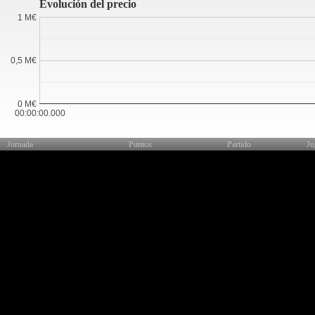
Evolución del precio
1 M€
0,5 M€
0 M€
00:00:00.000
Jornada
Puntos
Partido
Ju