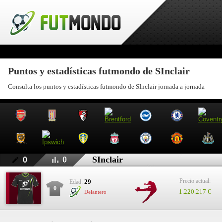
Puntos y estadísticas futmondo de SInclair
Consulta los puntos y estadísticas futmondo de SInclair jornada a jornada
SInclair
0
0
Precio actual:
29
Edad:
0
1.220.217 €
Delantero