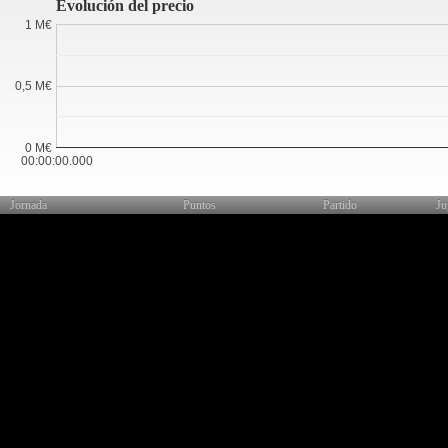
Evolución del precio
1 M€
0,5 M€
0 M€
00:00:00.000
Jornada
Puntos
Partido
Ju