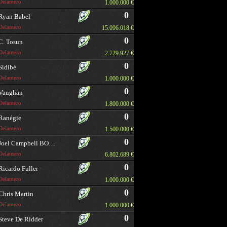
Delantero
1.000.000 €
0
Ryan Babel
Delantero
15.096.018 €
0
C. Tosun
Delantero
2.729.927 €
0
Sidibé
Delantero
1.000.000 €
0
Vaughan
Delantero
1.800.000 €
0
Ranégie
Delantero
1.500.000 €
0
Joel Campbell BORRAR
Delantero
6.802.689 €
0
Ricardo Fuller
Delantero
1.000.000 €
0
Chris Martin
Delantero
1.000.000 €
0
Steve De Ridder