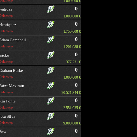
Delantero
1.000.000 €
0
Pedroza
Delantero
1.000.000 €
0
Henríquez
Delantero
1.750.000 €
0
Adam Campbell
Delantero
1.201.988 €
0
Sacko
Delantero
377.231 €
0
Graham Burke
Delantero
1.000.000 €
0
Saint-Maximin
Delantero
20.521.344 €
0
Rui Fonte
Delantero
2.551.935 €
0
Jota Silva
Delantero
9.000.000 €
0
Sow