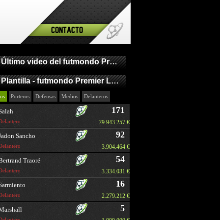
Contacto
Último video del futmondo Premier League
Plantilla - futmondo Premier League
os
Porteros
Defensas
Medios
Delanteros
171
Salah
Delantero
79.943.257 €
92
Jadon Sancho
Delantero
3.904.464 €
54
Bertrand Traoré
Delantero
3.334.031 €
16
Sarmiento
Delantero
2.279.212 €
5
Marshall
Delantero