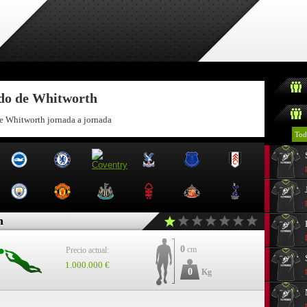
ndo de Whitworth
de Whitworth jornada a jornada
Tod
h
0
cm
Precio actual:
1.000.000 €
0
Kg