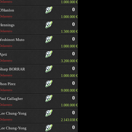
Delantero
1.000.000 €
0
O'Hanlon
Delantero
1.000.000 €
0
Hennings
Delantero
1.500.000 €
0
Yoshinori Muto
Delantero
1.000.000 €
0
Ajeti
Delantero
3.200.000 €
0
Sharp BORRAR
Delantero
1.000.000 €
0
Jhon Pírez
Delantero
9.000.000 €
0
Paul Gallagher
Delantero
1.000.000 €
0
Lee Chung-Yong
Delantero
2.143.038 €
0
Lee Chung-Yong