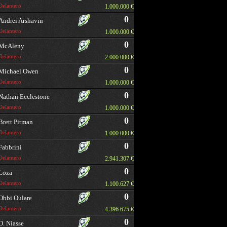
Delantero
1.000.000 €
0
Andrei Arshavin
Delantero
1.000.000 €
0
McAleny
Delantero
2.000.000 €
0
Michael Owen
Delantero
1.000.000 €
0
Nathan Ecclestone
Delantero
1.000.000 €
0
Brett Pitman
Delantero
1.000.000 €
0
Fabbrini
Delantero
2.941.307 €
0
Loza
Delantero
1.100.627 €
0
Obbi Oulare
Delantero
4.396.675 €
0
O. Niasse