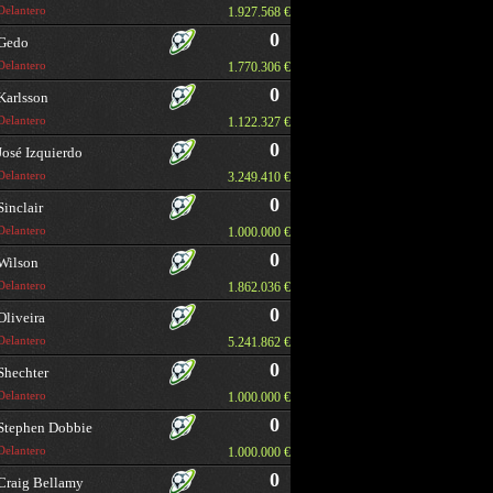
Delantero
1.927.568 €
0
Gedo
Delantero
1.770.306 €
0
Karlsson
Delantero
1.122.327 €
0
José Izquierdo
Delantero
3.249.410 €
0
Sinclair
Delantero
1.000.000 €
0
Wilson
Delantero
1.862.036 €
0
Oliveira
Delantero
5.241.862 €
0
Shechter
Delantero
1.000.000 €
0
Stephen Dobbie
Delantero
1.000.000 €
0
Craig Bellamy