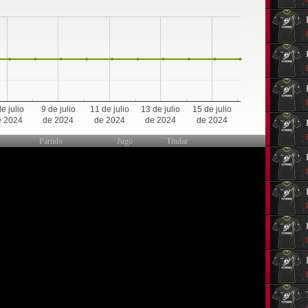
0
de julio
9 de julio
11 de julio
13 de julio
15 de julio
e 2024
de 2024
de 2024
de 2024
de 2024
Partido
Jugó
Titular