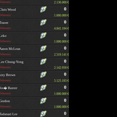
Delantero
2.136.000 €
0
Chris Wood
Delantero
1.000.000 €
0
Traore
Delantero
4.841.194 €
0
Leko
Delantero
1.000.000 €
0
Aaron McLean
Delantero
2.519.141 €
0
Lee Chung-Yong
Delantero
2.142.950 €
0
Izzy Brown
Delantero
5.125.193 €
0
Jos� Baxter
Delantero
1.000.000 €
0
Gordon
Delantero
1.000.000 €
0
Tadanari Lee