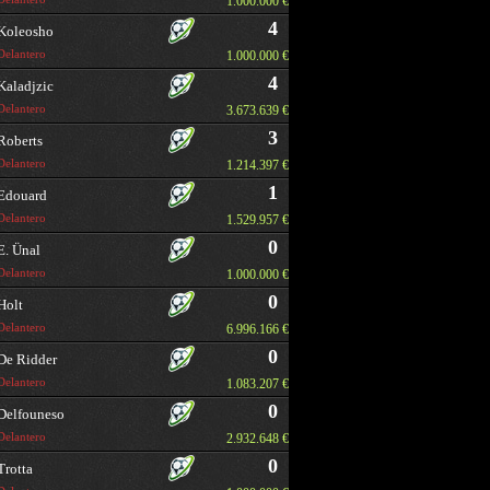
1.000.000 €
4
Koleosho
Delantero
1.000.000 €
4
Kaladjzic
Delantero
3.673.639 €
3
Roberts
Delantero
1.214.397 €
1
Edouard
Delantero
1.529.957 €
0
E. Ünal
Delantero
1.000.000 €
0
Holt
Delantero
6.996.166 €
0
De Ridder
Delantero
1.083.207 €
0
Delfouneso
Delantero
2.932.648 €
0
Trotta