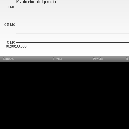
Evolución del precio
1 M€
0,5 M€
0 M€
00:00:00.000
Jornada
Puntos
Partido
Ju