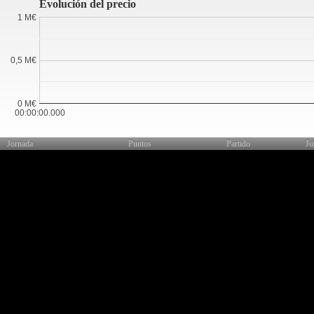
Evolución del precio
1 M€
0,5 M€
0 M€
00:00:00.000
Jornada
Puntos
Partido
Ju