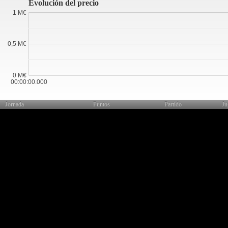
Evolución del precio
1 M€
0,5 M€
0 M€
00:00:00.000
Jornada
Puntos
Partido
Ju