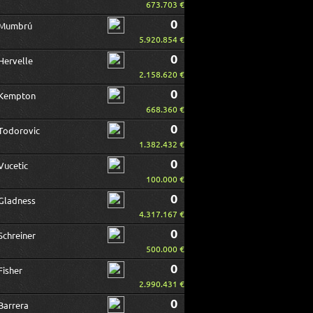
673.703 €
0
Mumbrú
5.920.854 €
0
Hervelle
2.158.620 €
0
Kempton
668.360 €
0
Todorovic
1.382.432 €
0
Vucetic
100.000 €
0
Gladness
4.317.167 €
0
Schreiner
500.000 €
0
Fisher
2.990.431 €
0
Barrera