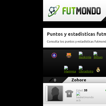
Puntos y estadísticas fu
Consulta los puntos y estadísticas futmon
Zohore
0
35
Edad:
0