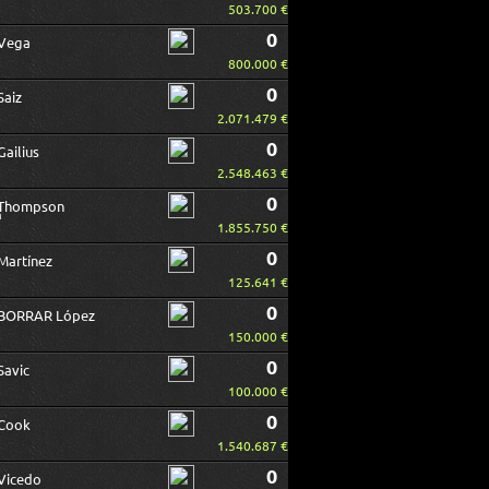
503.700 €
0
Vega
800.000 €
0
Saiz
2.071.479 €
0
Gailius
2.548.463 €
0
Thompson
1.855.750 €
0
Martínez
125.641 €
0
BORRAR López
150.000 €
0
Savic
100.000 €
0
Cook
1.540.687 €
0
Vicedo