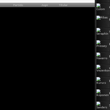
Partido
Jugó
Titular
0