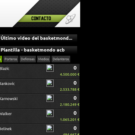
Contacto
Último video del basketmondo acb
Plantilla - basketmondo acb
s
Porteros
Defensas
Medios
Delanteros
0
Blazic
4.500.000 €
0
Jankovic
2.533.788 €
0
Karnowski
2.180.249 €
0
Walker
1.065.201 €
0
Jelínek
494.667 €