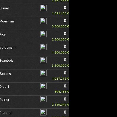
2.147.299 €
0
Claver
1.091.456 €
0
Moerman
3.500.000 €
0
Rice
2.500.000 €
0
Voigtmann
1.800.000 €
0
Beaubois
3.500.000 €
0
Janning
1.027.212 €
0
Diop, I
394.186 €
0
Poirier
2.159.042 €
0
Granger