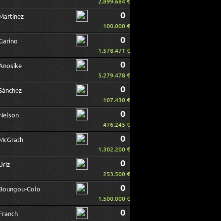
2.899.684 €
0
Martínez
100.000 €
0
Garino
1.578.471 €
0
Anosike
5.279.478 €
0
Sánchez
107.430 €
0
Nelson
476.245 €
0
McGrath
1.302.200 €
0
Uriz
253.500 €
0
Boungou-Colo
1.500.000 €
0
Franch