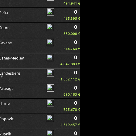
494.941 €
0
Peña
465.395 €
0
Suton
850.000 €
0
Savané
644.764 €
0
Caner-Medley
4.047.883 €
0
Landesberg
1.852.112 €
0
Arteaga
690.183 €
0
Llorca
725.678 €
0
Popovic
4.519.457 €
0
Rupnik