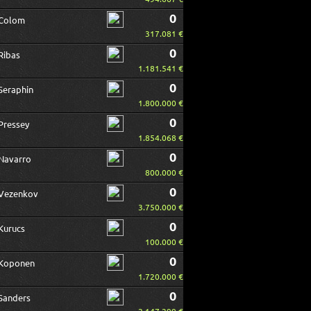
0
Colom
317.081 €
0
Ribas
1.181.541 €
0
Seraphin
1.800.000 €
0
Pressey
1.854.068 €
0
Navarro
800.000 €
0
Vezenkov
3.750.000 €
0
Kurucs
100.000 €
0
Koponen
1.720.000 €
0
Sanders