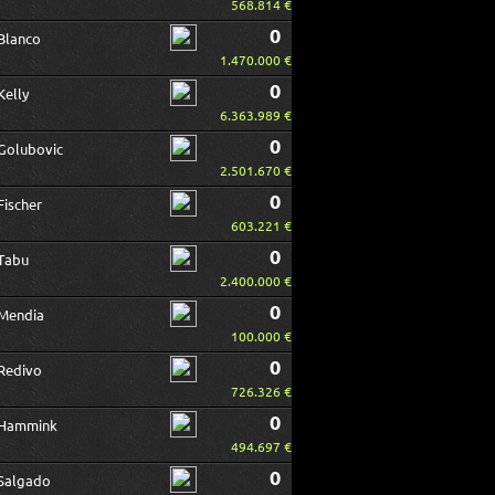
568.814 €
0
Blanco
1.470.000 €
0
Kelly
6.363.989 €
0
Golubovic
2.501.670 €
0
Fischer
603.221 €
0
Tabu
2.400.000 €
0
Mendia
100.000 €
0
Redivo
726.326 €
0
Hammink
494.697 €
0
Salgado