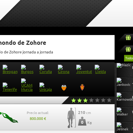
tmondo de Zohore
do de Zohore jornada a jornada
Todo
210
Precio actual:
cm
800.000 €
0
Kg