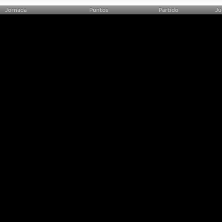
Jornada
Puntos
Partido
Ju