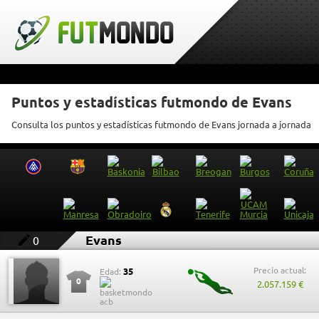
Puntos y estadísticas futmondo de Evans
Consulta los puntos y estadísticas futmondo de Evans jornada a jornada
Evans
0
Precio actual:
35
Edad:
0
2.057.159 €