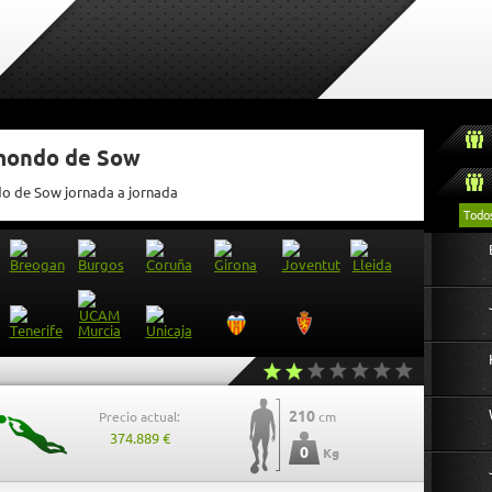
tmondo de Sow
do de Sow jornada a jornada
Todo
210
Precio actual:
cm
374.889 €
0
Kg