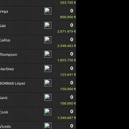
503.700 €
0
Vega
800.000 €
0
Saiz
2.071.479 €
0
Gailius
2.548.463 €
0
Thompson
1.855.750 €
0
Martínez
125.641 €
0
BORRAR López
150.000 €
0
Savic
100.000 €
0
Cook
1.540.687 €
0
Vicedo