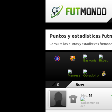
Puntos y estadísticas fu
Consulta los puntos y estadísticas futmon
Sow
0
26
Edad:
0