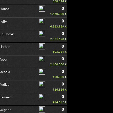
568.814 €
0
Blanco
1.470.000 €
0
Kelly
6.363.989 €
0
Golubovic
2.501.670 €
0
Fischer
603.221 €
0
Tabu
2.400.000 €
0
Mendia
100.000 €
0
Redivo
726.326 €
0
Hammink
494.697 €
0
Salgado