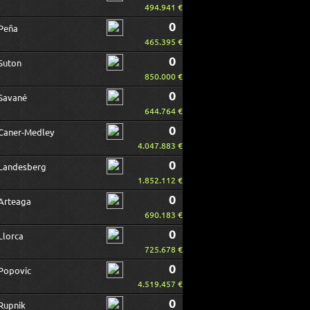
494.941 €
0
Peña
465.395 €
0
Suton
850.000 €
0
Savané
644.764 €
0
Caner-Medley
4.047.883 €
0
Landesberg
1.852.112 €
0
Arteaga
690.183 €
0
Llorca
725.678 €
0
Popovic
4.519.457 €
0
Rupnik