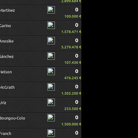
2.899.684 €
0
Martínez
100.000 €
0
Garino
1.578.471 €
0
Anosike
5.279.478 €
0
Sánchez
107.430 €
0
Nelson
476.245 €
0
McGrath
1.302.200 €
0
Uriz
253.500 €
0
Boungou-Colo
1.500.000 €
0
Franch