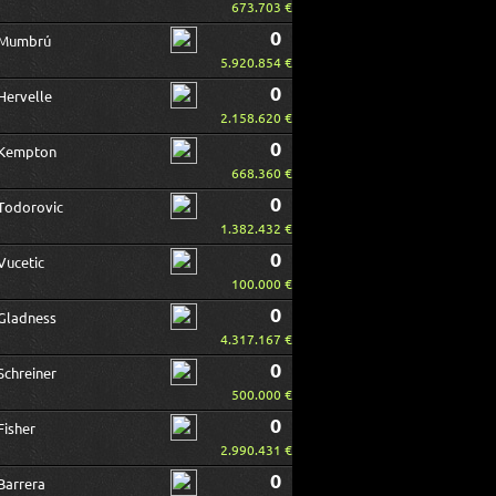
673.703 €
0
Mumbrú
5.920.854 €
0
Hervelle
2.158.620 €
0
Kempton
668.360 €
0
Todorovic
1.382.432 €
0
Vucetic
100.000 €
0
Gladness
4.317.167 €
0
Schreiner
500.000 €
0
Fisher
2.990.431 €
0
Barrera