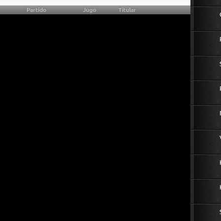
Partido
Jugó
Titular
0