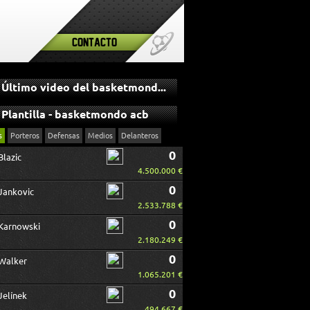
Contacto
Último video del basketmondo acb
Plantilla - basketmondo acb
s
Porteros
Defensas
Medios
Delanteros
0
Blazic
4.500.000 €
0
Jankovic
2.533.788 €
0
Karnowski
2.180.249 €
0
Walker
1.065.201 €
0
Jelínek
494.667 €