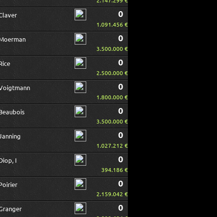
2.147.299 €
0
Claver
1.091.456 €
0
Moerman
3.500.000 €
0
Rice
2.500.000 €
0
Voigtmann
1.800.000 €
0
Beaubois
3.500.000 €
0
Janning
1.027.212 €
0
Diop, I
394.186 €
0
Poirier
2.159.042 €
0
Granger