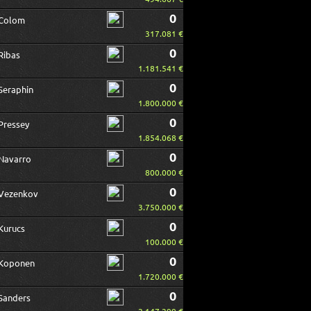
0
Colom
317.081 €
0
Ribas
1.181.541 €
0
Seraphin
1.800.000 €
0
Pressey
1.854.068 €
0
Navarro
800.000 €
0
Vezenkov
3.750.000 €
0
Kurucs
100.000 €
0
Koponen
1.720.000 €
0
Sanders