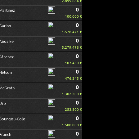
2.899.684 €
0
Martínez
100.000 €
0
Garino
1.578.471 €
0
Anosike
5.279.478 €
0
Sánchez
107.430 €
0
Nelson
476.245 €
0
McGrath
1.302.200 €
0
Uriz
253.500 €
0
Boungou-Colo
1.500.000 €
0
Franch