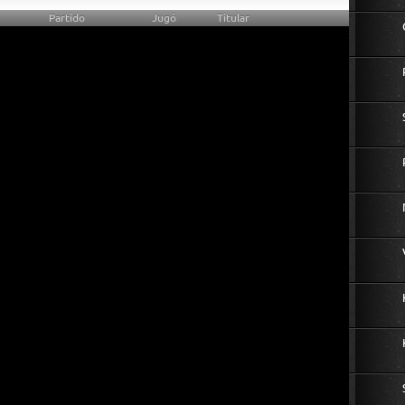
Partido
Jugó
Titular
0