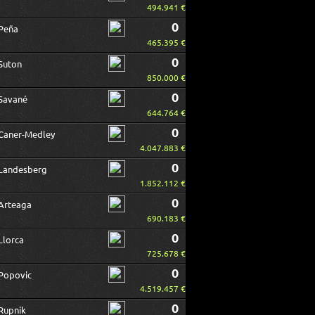
494.941 €
0
Peña
465.395 €
0
Suton
850.000 €
0
Savané
644.764 €
0
Caner-Medley
4.047.883 €
0
Landesberg
1.852.112 €
0
Arteaga
690.183 €
0
Llorca
725.678 €
0
Popovic
4.519.457 €
0
Rupnik