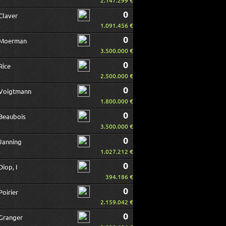
2.147.299 €
0
Claver
1.091.456 €
0
Moerman
3.500.000 €
0
Rice
2.500.000 €
0
Voigtmann
1.800.000 €
0
Beaubois
3.500.000 €
0
Janning
1.027.212 €
0
Diop, I
394.186 €
0
Poirier
2.159.042 €
0
Granger