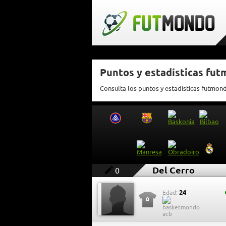
Puntos y estadísticas fut
Consulta los puntos y estadísticas futmon
Del Cerro
0
24
Edad:
0