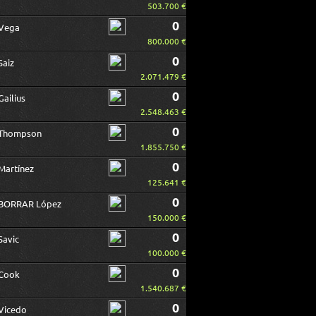
503.700 €
0
Vega
800.000 €
0
Saiz
2.071.479 €
0
Gailius
2.548.463 €
0
Thompson
1.855.750 €
0
Martínez
125.641 €
0
BORRAR López
150.000 €
0
Savic
100.000 €
0
Cook
1.540.687 €
0
Vicedo