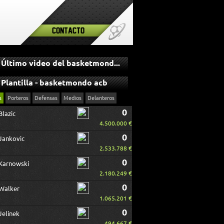
Contacto
Último video del basketmondo acb
Plantilla - basketmondo acb
s
Porteros
Defensas
Medios
Delanteros
0
Blazic
4.500.000 €
0
Jankovic
2.533.788 €
0
Karnowski
2.180.249 €
0
Walker
1.065.201 €
0
Jelínek
494.667 €