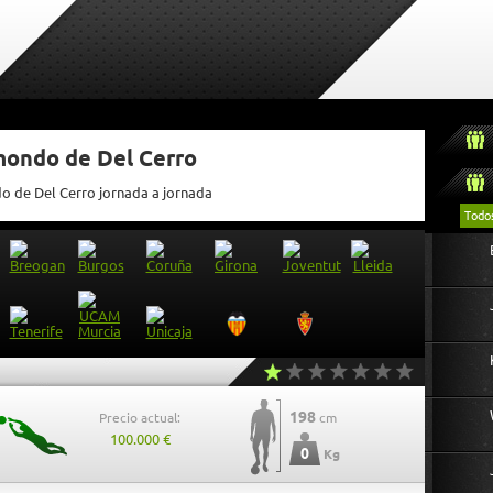
mondo de Del Cerro
do de Del Cerro jornada a jornada
Todo
198
Precio actual:
cm
100.000 €
0
Kg