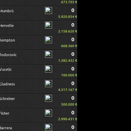
673.703 €
0
Mumbrú
5.920.854 €
0
Hervelle
2.158.620 €
0
Kempton
668.360 €
0
Todorovic
1.382.432 €
0
Vucetic
100.000 €
0
Gladness
4.317.167 €
0
Schreiner
500.000 €
0
Fisher
2.990.431 €
0
Barrera