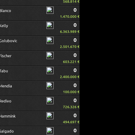
568.814 €
0
Blanco
1.470.000 €
0
Kelly
6.363.989 €
0
Golubovic
2.501.670 €
0
Fischer
603.221 €
0
Tabu
2.400.000 €
0
Mendia
100.000 €
0
Redivo
726.326 €
0
Hammink
494.697 €
0
Salgado