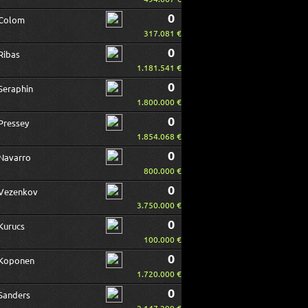
0
Colom
317.081 €
0
Ribas
1.181.541 €
0
Seraphin
1.800.000 €
0
Pressey
1.854.068 €
0
Navarro
800.000 €
0
Vezenkov
3.750.000 €
0
Kurucs
100.000 €
0
Koponen
1.720.000 €
0
Sanders