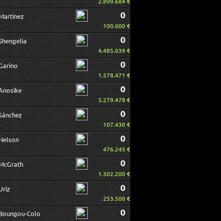
2.899.684 €
0
Martínez
100.000 €
0
Shengelia
4.485.039 €
0
Garino
1.578.471 €
0
Anosike
5.279.478 €
0
Sánchez
107.430 €
0
Nelson
476.245 €
0
McGrath
1.302.200 €
0
Uriz
253.500 €
0
Boungou-Colo