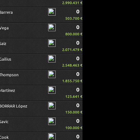
2.990.431 €
0
Barrera
503.700 €
0
Vega
800.000 €
0
Saiz
2.071.479 €
0
Gailius
2.548.463 €
0
Thompson
1.855.750 €
0
Martínez
125.641 €
0
BORRAR López
150.000 €
0
Savic
100.000 €
0
Cook