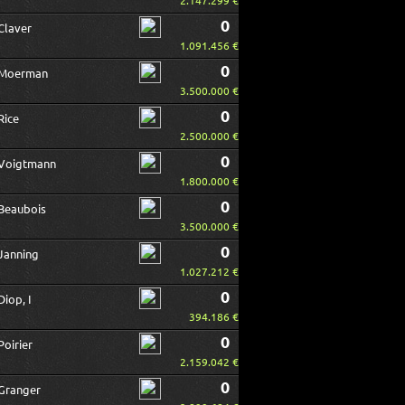
2.147.299 €
0
Claver
1.091.456 €
0
Moerman
3.500.000 €
0
Rice
2.500.000 €
0
Voigtmann
1.800.000 €
0
Beaubois
3.500.000 €
0
Janning
1.027.212 €
0
Diop, I
394.186 €
0
Poirier
2.159.042 €
0
Granger