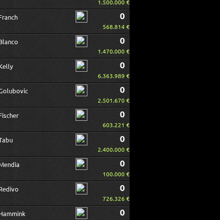
1.500.000 €
0
Franch
568.814 €
0
Blanco
1.470.000 €
0
Kelly
6.363.989 €
0
Golubovic
2.501.670 €
0
Fischer
603.221 €
0
Tabu
2.400.000 €
0
Mendia
100.000 €
0
Redivo
726.326 €
0
Hammink