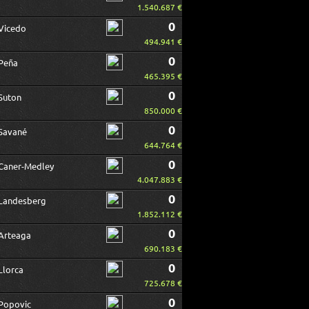
1.540.687 €
0
Vicedo
494.941 €
0
Peña
465.395 €
0
Suton
850.000 €
0
Savané
644.764 €
0
Caner-Medley
4.047.883 €
0
Landesberg
1.852.112 €
0
Arteaga
690.183 €
0
Llorca
725.678 €
0
Popovic