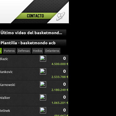
Contacto
Último video del basketmondo acb
Plantilla - basketmondo acb
s
Porteros
Defensas
Medios
Delanteros
0
Blazic
4.500.000 €
0
Jankovic
2.533.788 €
0
Karnowski
2.180.249 €
0
Walker
1.065.201 €
0
Jelínek
494.667 €