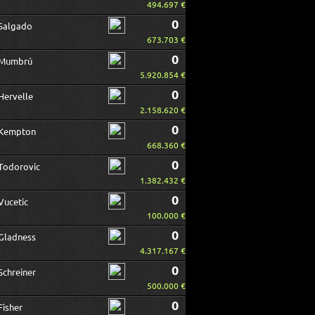
494.697 €
0
Salgado
673.703 €
0
Mumbrú
5.920.854 €
0
Hervelle
2.158.620 €
0
Kempton
668.360 €
0
Todorovic
1.382.432 €
0
Vucetic
100.000 €
0
Gladness
4.317.167 €
0
Schreiner
500.000 €
0
Fisher