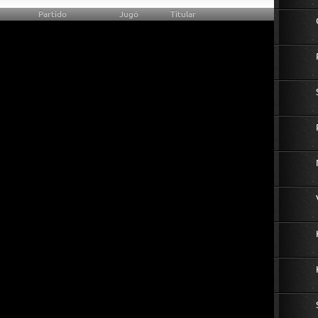
Partido
Jugó
Titular
0