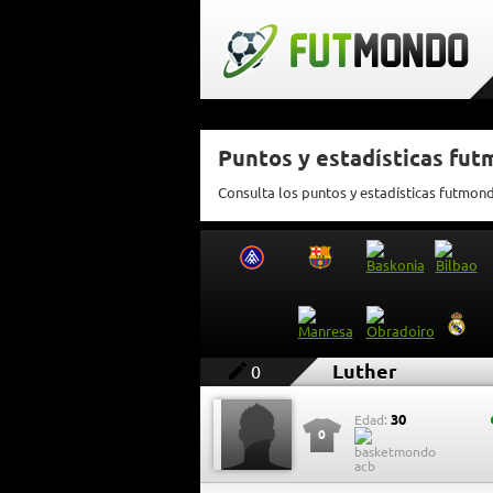
Puntos y estadísticas fu
Consulta los puntos y estadísticas futmon
Luther
0
30
Edad:
0