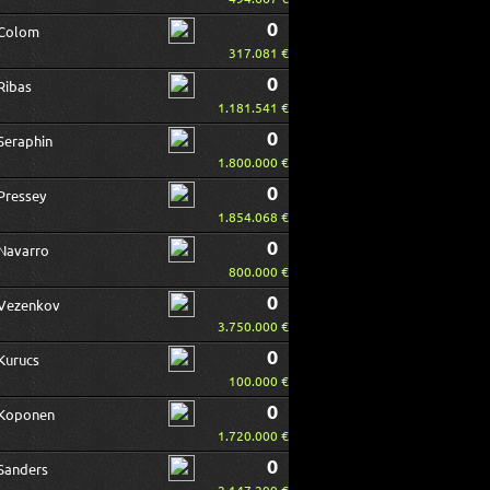
0
Colom
317.081 €
0
Ribas
1.181.541 €
0
Seraphin
1.800.000 €
0
Pressey
1.854.068 €
0
Navarro
800.000 €
0
Vezenkov
3.750.000 €
0
Kurucs
100.000 €
0
Koponen
1.720.000 €
0
Sanders