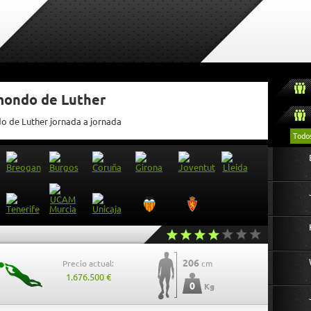
tmondo de Luther
do de Luther jornada a jornada
Todo
206
Precio actual:
cm
1.676.500 €
0
Kg