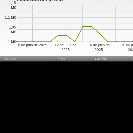
1,15
M€
1,1 M€
1,05
M€
1 M€
8 de julio de 2025
12 de julio de
16 de julio de
20 de j
2025
2025
20
Jornada
Puntos
Partido
Ju