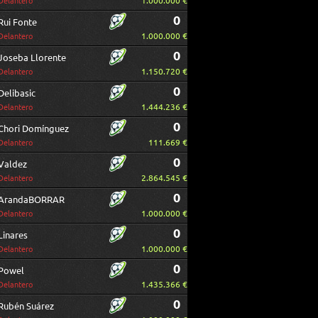
1.000.000 €
Delantero
0
Rui Fonte
1.000.000 €
Delantero
0
Joseba Llorente
1.150.720 €
Delantero
0
Delibasic
1.444.236 €
Delantero
0
Chori Domínguez
111.669 €
Delantero
0
Valdez
2.864.545 €
Delantero
0
ArandaBORRAR
1.000.000 €
Delantero
0
Linares
1.000.000 €
Delantero
0
Powel
1.435.366 €
Delantero
0
Rubén Suárez