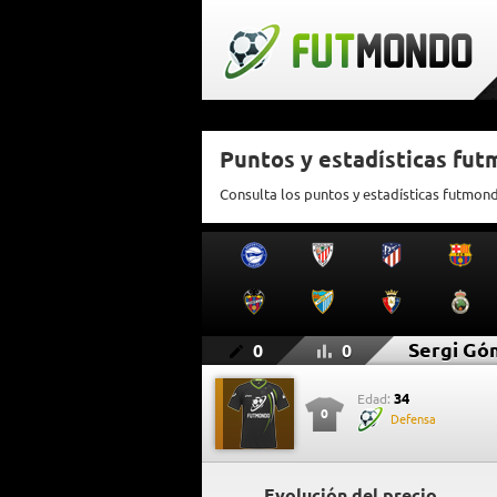
Puntos y estadísticas fu
Consulta los puntos y estadísticas futmon
Sergi Gó
0
0
34
Edad:
0
Defensa
Evolución del precio