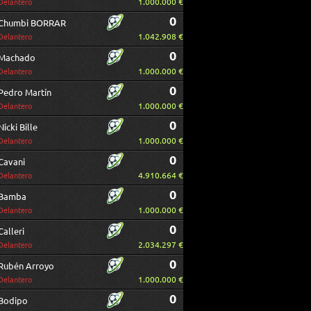
1.000.000 €
Delantero
0
Chumbi BORRAR
1.042.908 €
Delantero
0
Machado
1.000.000 €
Delantero
0
Pedro Martín
1.000.000 €
Delantero
0
Nicki Bille
1.000.000 €
Delantero
0
Cavani
4.910.664 €
Delantero
0
Bamba
1.000.000 €
Delantero
0
Calleri
2.034.297 €
Delantero
0
Rubén Arroyo
1.000.000 €
Delantero
0
Bodipo