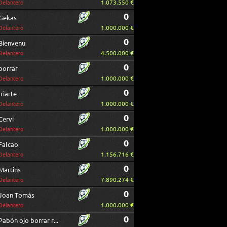
1.073.550 €
Delantero
0
Gekas
1.000.000 €
Delantero
0
Bienvenu
4.500.000 €
Delantero
0
borrar
1.000.000 €
Delantero
0
Iriarte
1.000.000 €
Delantero
0
Cervi
1.000.000 €
Delantero
0
Falcao
1.156.716 €
Delantero
0
Martins
7.890.274 €
Delantero
0
Joan Tomás
1.000.000 €
Delantero
0
Pabón ojo borrar repetido