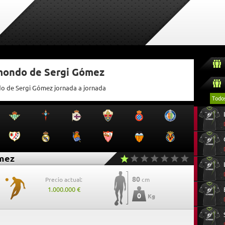
tmondo de Sergi Gómez
do de Sergi Gómez jornada a jornada
Todo
mez
80
Precio actual:
cm
1.000.000 €
0
Kg