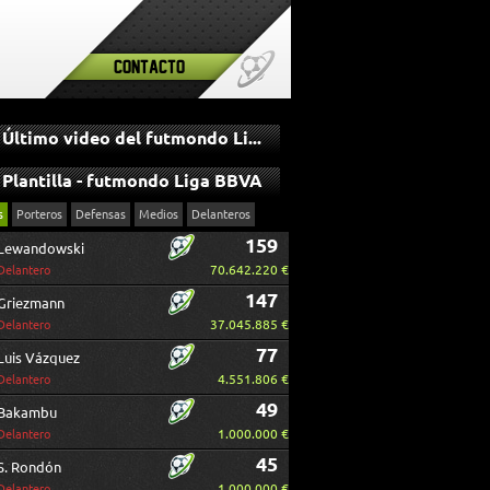
Contacto
Último video del futmondo Liga BBVA
Plantilla - futmondo Liga BBVA
s
Porteros
Defensas
Medios
Delanteros
159
Lewandowski
70.642.220 €
Delantero
147
Griezmann
37.045.885 €
Delantero
77
Luis Vázquez
4.551.806 €
Delantero
49
Bakambu
1.000.000 €
Delantero
45
S. Rondón
1.000.000 €
Delantero