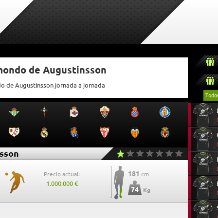
tmondo de Augustinsson
do de Augustinsson jornada a jornada
Todo
sson
181
Precio actual:
cm
1.000.000 €
74
Kg