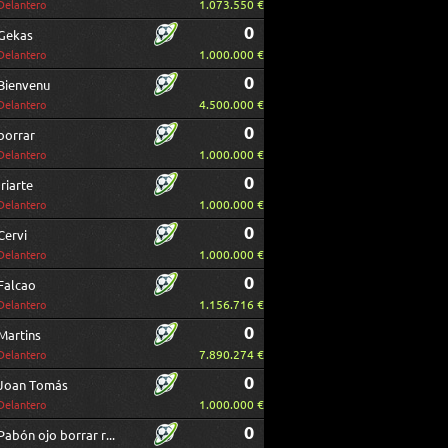
1.073.550 €
Delantero
0
Gekas
1.000.000 €
Delantero
0
Bienvenu
4.500.000 €
Delantero
0
borrar
1.000.000 €
Delantero
0
Iriarte
1.000.000 €
Delantero
0
Cervi
1.000.000 €
Delantero
0
Falcao
1.156.716 €
Delantero
0
Martins
7.890.274 €
Delantero
0
Joan Tomás
1.000.000 €
Delantero
0
Pabón ojo borrar repetido