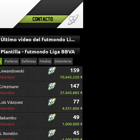
Contacto
Último video del futmondo Liga BBVA
Plantilla - futmondo Liga BBVA
s
Porteros
Defensas
Medios
Delanteros
159
Lewandowski
70.642.220 €
Delantero
147
Griezmann
37.045.885 €
Delantero
77
Luis Vázquez
4.551.806 €
Delantero
49
Bakambu
1.000.000 €
Delantero
45
S. Rondón
1.000.000 €
Delantero