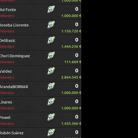
1.000.000 €
Delantero
0
Rui Fonte
1.000.000 €
Delantero
0
Joseba Llorente
1.150.720 €
Delantero
0
Delibasic
1.444.236 €
Delantero
0
Chori Domínguez
111.669 €
Delantero
0
Valdez
2.864.545 €
Delantero
0
ArandaBORRAR
1.000.000 €
Delantero
0
Linares
1.000.000 €
Delantero
0
Powel
1.435.366 €
Delantero
0
Rubén Suárez