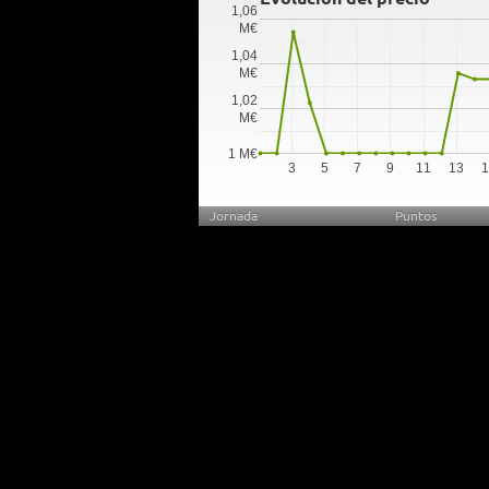
1,06
M€
1,04
M€
1,02
M€
1 M€
3
5
7
9
11
13
Jornada
Puntos