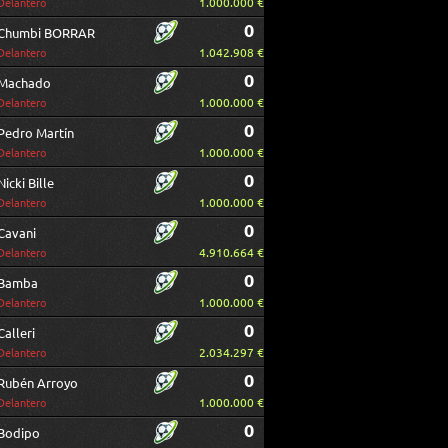
1.000.000 €
Delantero
0
Chumbi BORRAR
1.042.908 €
Delantero
0
Machado
1.000.000 €
Delantero
0
Pedro Martín
1.000.000 €
Delantero
0
Nicki Bille
1.000.000 €
Delantero
0
Cavani
4.910.664 €
Delantero
0
Bamba
1.000.000 €
Delantero
0
Calleri
2.034.297 €
Delantero
0
Rubén Arroyo
1.000.000 €
Delantero
0
Bodipo