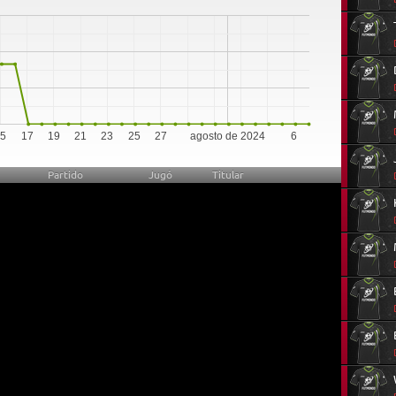
0
15
17
19
21
23
25
27
agosto de 2024
6
Partido
Jugó
Titular