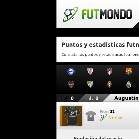
Puntos y estadísticas fu
Consulta los puntos y estadísticas futmon
Augustin
0
0
32
Edad:
0
Defensa
Evolución del precio