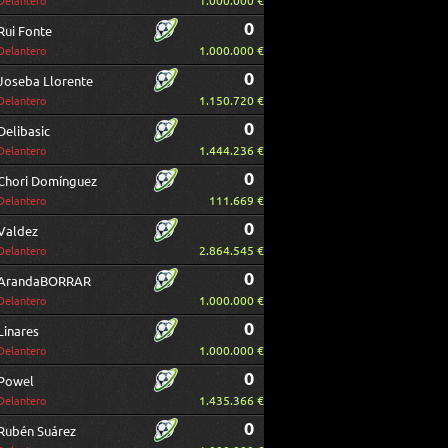
1.000.000 €
Delantero
0
Rui Fonte
1.000.000 €
Delantero
0
Joseba Llorente
1.150.720 €
Delantero
0
Delibasic
1.444.236 €
Delantero
0
Chori Domínguez
111.669 €
Delantero
0
Valdez
2.864.545 €
Delantero
0
ArandaBORRAR
1.000.000 €
Delantero
0
Linares
1.000.000 €
Delantero
0
Powel
1.435.366 €
Delantero
0
Rubén Suárez