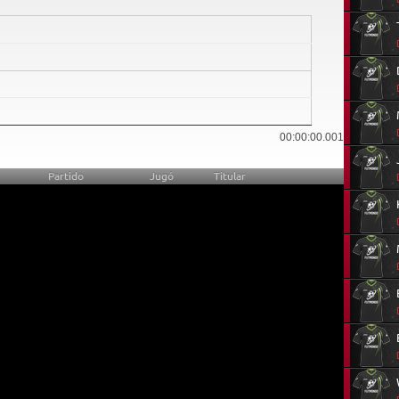
0
00:00:00.001
Partido
Jugó
Titular