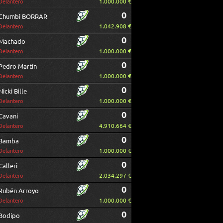
1.000.000 €
Delantero
0
Chumbi BORRAR
1.042.908 €
Delantero
0
Machado
1.000.000 €
Delantero
0
Pedro Martín
1.000.000 €
Delantero
0
Nicki Bille
1.000.000 €
Delantero
0
Cavani
4.910.664 €
Delantero
0
Bamba
1.000.000 €
Delantero
0
Calleri
2.034.297 €
Delantero
0
Rubén Arroyo
1.000.000 €
Delantero
0
Bodipo