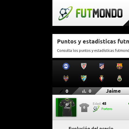
Puntos y estadísticas fu
Consulta los puntos y estadísticas futmon
Jaime
0
0
45
Edad:
0
Portero
Evolución del precio