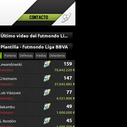
Contacto
Último video del futmondo Liga BBVA
Plantilla - futmondo Liga BBVA
s
Porteros
Defensas
Medios
Delanteros
159
Lewandowski
70.642.220 €
Delantero
147
Griezmann
37.045.885 €
Delantero
77
Luis Vázquez
4.551.806 €
Delantero
49
Bakambu
1.000.000 €
Delantero
45
S. Rondón
1.000.000 €
Delantero