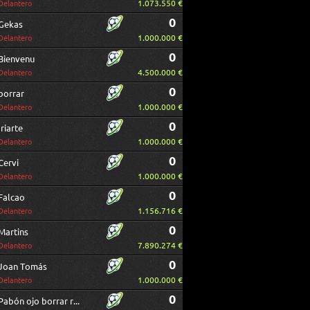
1.073.550 €
Delantero
0
Gekas
1.000.000 €
Delantero
0
Bienvenu
4.500.000 €
Delantero
0
borrar
1.000.000 €
Delantero
0
Iriarte
1.000.000 €
Delantero
0
Cervi
1.000.000 €
Delantero
0
Falcao
1.156.716 €
Delantero
0
Martins
7.890.274 €
Delantero
0
Joan Tomás
1.000.000 €
Delantero
0
Pabón ojo borrar repetido