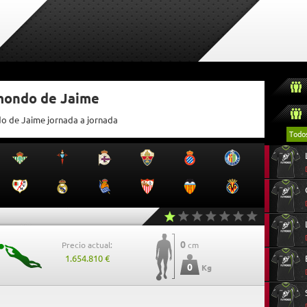
tmondo de Jaime
do de Jaime jornada a jornada
Todo
0
Precio actual:
cm
1.654.810 €
0
Kg