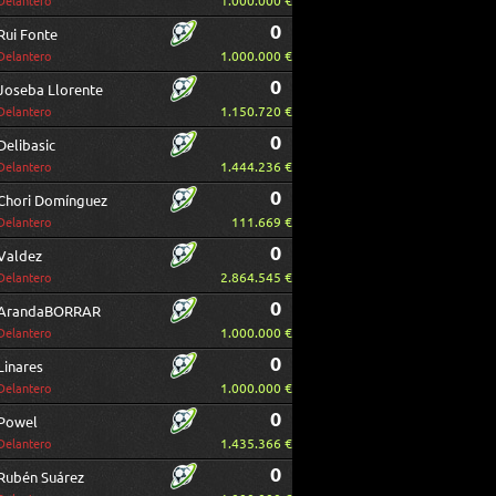
1.000.000 €
Delantero
0
Rui Fonte
1.000.000 €
Delantero
0
Joseba Llorente
1.150.720 €
Delantero
0
Delibasic
1.444.236 €
Delantero
0
Chori Domínguez
111.669 €
Delantero
0
Valdez
2.864.545 €
Delantero
0
ArandaBORRAR
1.000.000 €
Delantero
0
Linares
1.000.000 €
Delantero
0
Powel
1.435.366 €
Delantero
0
Rubén Suárez