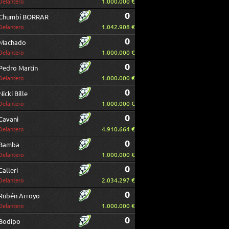
1.000.000 €
Delantero
0
Chumbi BORRAR
1.042.908 €
Delantero
0
Machado
1.000.000 €
Delantero
0
Pedro Martín
1.000.000 €
Delantero
0
Nicki Bille
1.000.000 €
Delantero
0
Cavani
4.910.664 €
Delantero
0
Bamba
1.000.000 €
Delantero
0
Calleri
2.034.297 €
Delantero
0
Rubén Arroyo
1.000.000 €
Delantero
0
Bodipo