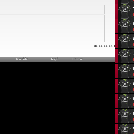
0
00:00:00.001
Partido
Jugó
Titular