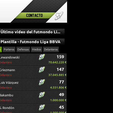
Contacto
Último video del futmondo Liga BBVA
Plantilla - futmondo Liga BBVA
s
Porteros
Defensas
Medios
Delanteros
159
Lewandowski
70.642.220 €
Delantero
147
Griezmann
37.045.885 €
Delantero
77
Luis Vázquez
4.551.806 €
Delantero
49
Bakambu
1.000.000 €
Delantero
45
S. Rondón
1.000.000 €
Delantero