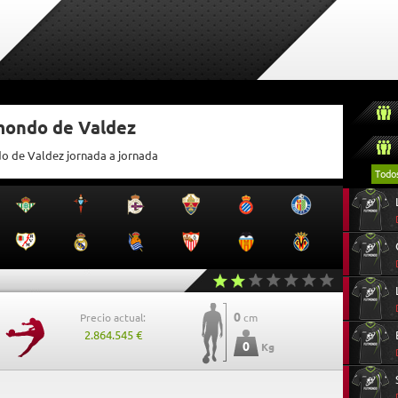
tmondo de Valdez
do de Valdez jornada a jornada
Todo
0
Precio actual:
cm
2.864.545 €
0
Kg