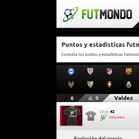
Puntos y estadísticas fu
Consulta los puntos y estadísticas futmon
Valdez
0
0
42
Edad:
0
Delantero
Evolución del precio