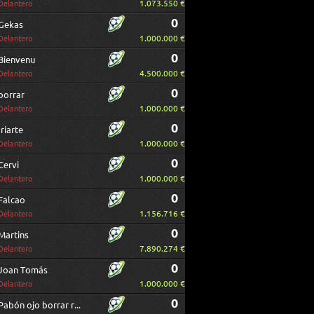
1.073.550 €
Delantero
0
Gekas
1.000.000 €
Delantero
0
Bienvenu
4.500.000 €
Delantero
0
borrar
1.000.000 €
Delantero
0
Iriarte
1.000.000 €
Delantero
0
Cervi
1.000.000 €
Delantero
0
Falcao
1.156.716 €
Delantero
0
Martins
7.890.274 €
Delantero
0
Joan Tomás
1.000.000 €
Delantero
0
Pabón ojo borrar repetido