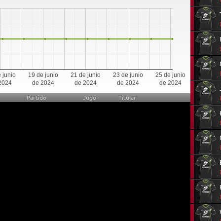
0
 junio
19 de junio
21 de junio
23 de junio
25 de junio
2024
de 2024
de 2024
de 2024
de 2024
Partido
Jugó
Titular