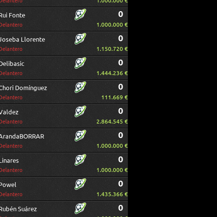
1.000.000 €
Delantero
0
Rui Fonte
1.000.000 €
Delantero
0
Joseba Llorente
1.150.720 €
Delantero
0
Delibasic
1.444.236 €
Delantero
0
Chori Domínguez
111.669 €
Delantero
0
Valdez
2.864.545 €
Delantero
0
ArandaBORRAR
1.000.000 €
Delantero
0
Linares
1.000.000 €
Delantero
0
Powel
1.435.366 €
Delantero
0
Rubén Suárez