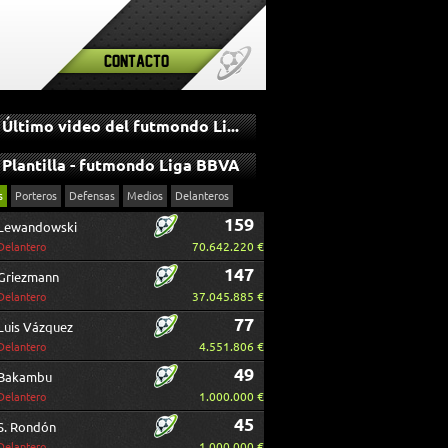
Contacto
Último video del futmondo Liga BBVA
Plantilla - futmondo Liga BBVA
s
Porteros
Defensas
Medios
Delanteros
159
Lewandowski
70.642.220 €
Delantero
147
Griezmann
37.045.885 €
Delantero
77
Luis Vázquez
4.551.806 €
Delantero
49
Bakambu
1.000.000 €
Delantero
45
S. Rondón
1.000.000 €
Delantero