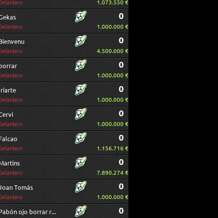
1.073.550 €
Delantero
0
Gekas
1.000.000 €
Delantero
0
Bienvenu
4.500.000 €
Delantero
0
borrar
1.000.000 €
Delantero
0
Iriarte
1.000.000 €
Delantero
0
Cervi
1.000.000 €
Delantero
0
Falcao
1.156.716 €
Delantero
0
Martins
7.890.274 €
Delantero
0
Joan Tomás
1.000.000 €
Delantero
0
Pabón ojo borrar repetido