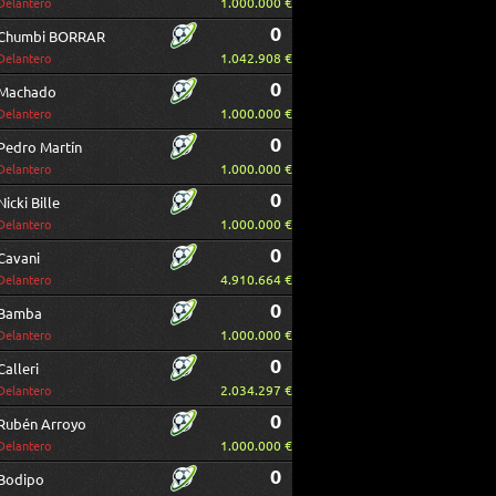
1.000.000 €
Delantero
0
Chumbi BORRAR
1.042.908 €
Delantero
0
Machado
1.000.000 €
Delantero
0
Pedro Martín
1.000.000 €
Delantero
0
Nicki Bille
1.000.000 €
Delantero
0
Cavani
4.910.664 €
Delantero
0
Bamba
1.000.000 €
Delantero
0
Calleri
2.034.297 €
Delantero
0
Rubén Arroyo
1.000.000 €
Delantero
0
Bodipo