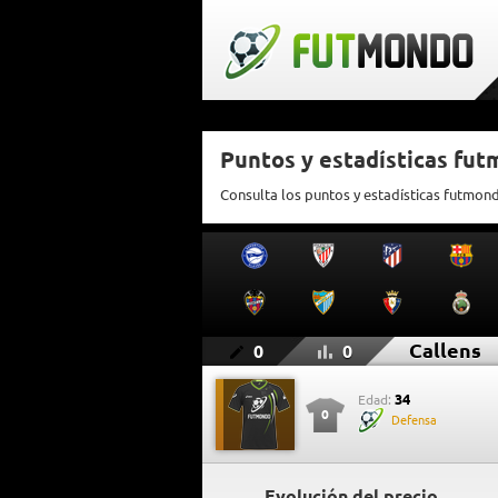
Puntos y estadísticas fut
Consulta los puntos y estadísticas futmon
Callens
0
0
34
Edad:
0
Defensa
Evolución del precio