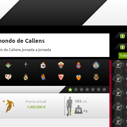
mondo de Callens
do de Callens jornada a jornada
Todo
183
Precio actual:
cm
1.000.000 €
76
Kg