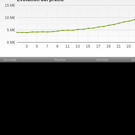
15 M€
10 M€
5 M€
0 M€
3
5
7
9
11
13
15
17
19
21
23
Jornada
Puntos
Partido
Ju