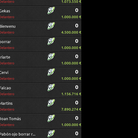
1.073.550 €
Delantero
0
Gekas
1.000.000 €
Delantero
0
Bienvenu
4.500.000 €
Delantero
0
borrar
1.000.000 €
Delantero
0
Iriarte
1.000.000 €
Delantero
0
Cervi
1.000.000 €
Delantero
0
Falcao
1.156.716 €
Delantero
0
Martins
7.890.274 €
Delantero
0
Joan Tomás
1.000.000 €
Delantero
0
Pabón ojo borrar repetido