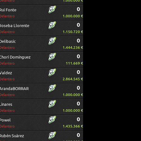
1.000.000 €
Delantero
0
Rui Fonte
1.000.000 €
Delantero
0
Joseba Llorente
1.150.720 €
Delantero
0
Delibasic
1.444.236 €
Delantero
0
Chori Domínguez
111.669 €
Delantero
0
Valdez
2.864.545 €
Delantero
0
ArandaBORRAR
1.000.000 €
Delantero
0
Linares
1.000.000 €
Delantero
0
Powel
1.435.366 €
Delantero
0
Rubén Suárez