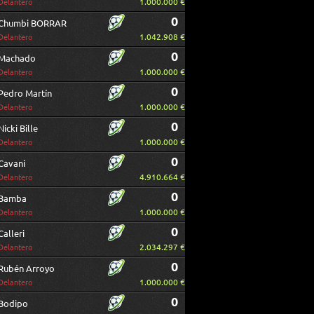
1.000.000 €
Delantero
0
Chumbi BORRAR
1.042.908 €
Delantero
0
Machado
1.000.000 €
Delantero
0
Pedro Martín
1.000.000 €
Delantero
0
Nicki Bille
1.000.000 €
Delantero
0
Cavani
4.910.664 €
Delantero
0
Bamba
1.000.000 €
Delantero
0
Calleri
2.034.297 €
Delantero
0
Rubén Arroyo
1.000.000 €
Delantero
0
Bodipo