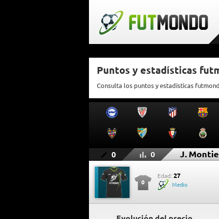
Puntos y estadísticas fut
Consulta los puntos y estadísticas futmond
J. Montie
0
0
27
Edad:
0
Medio
Evolución del precio