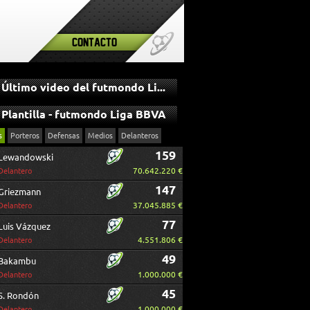
Contacto
Último video del futmondo Liga BBVA
Plantilla - futmondo Liga BBVA
s
Porteros
Defensas
Medios
Delanteros
159
Lewandowski
70.642.220 €
Delantero
147
Griezmann
37.045.885 €
Delantero
77
Luis Vázquez
4.551.806 €
Delantero
49
Bakambu
1.000.000 €
Delantero
45
S. Rondón
1.000.000 €
Delantero