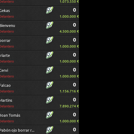
1.073.550 €
Delantero
0
Gekas
1.000.000 €
Delantero
0
Bienvenu
4.500.000 €
Delantero
0
borrar
1.000.000 €
Delantero
0
Iriarte
1.000.000 €
Delantero
0
Cervi
1.000.000 €
Delantero
0
Falcao
1.156.716 €
Delantero
0
Martins
7.890.274 €
Delantero
0
Joan Tomás
1.000.000 €
Delantero
0
Pabón ojo borrar repetido