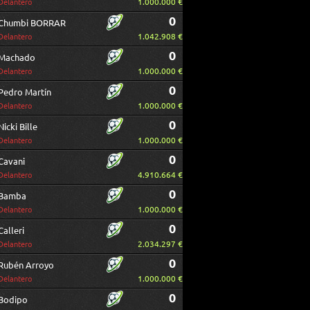
1.000.000 €
Delantero
0
Chumbi BORRAR
1.042.908 €
Delantero
0
Machado
1.000.000 €
Delantero
0
Pedro Martín
1.000.000 €
Delantero
0
Nicki Bille
1.000.000 €
Delantero
0
Cavani
4.910.664 €
Delantero
0
Bamba
1.000.000 €
Delantero
0
Calleri
2.034.297 €
Delantero
0
Rubén Arroyo
1.000.000 €
Delantero
0
Bodipo