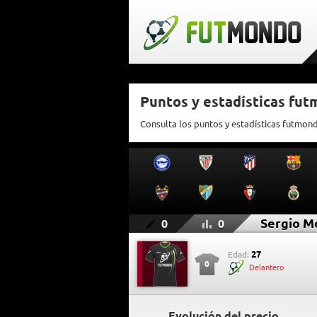
Puntos y estadísticas fu
Consulta los puntos y estadísticas futmon
Sergio M
0
0
27
Edad:
0
Delantero
Evolución del precio