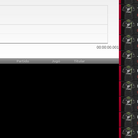
0
00:00:00.001
Partido
Jugó
Titular