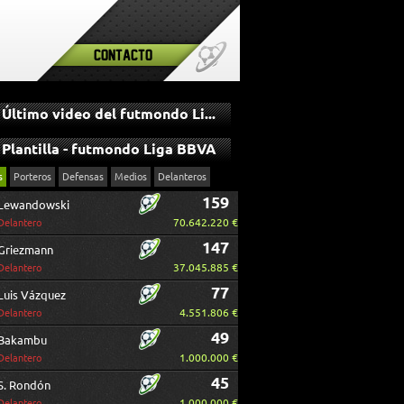
Contacto
Último video del futmondo Liga BBVA
Plantilla - futmondo Liga BBVA
s
Porteros
Defensas
Medios
Delanteros
159
Lewandowski
70.642.220 €
Delantero
147
Griezmann
37.045.885 €
Delantero
77
Luis Vázquez
4.551.806 €
Delantero
49
Bakambu
1.000.000 €
Delantero
45
S. Rondón
1.000.000 €
Delantero