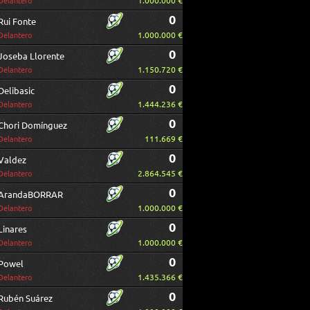
1.000.000 €
Delantero
0
Rui Fonte
1.000.000 €
Delantero
0
Joseba Llorente
1.150.720 €
Delantero
0
Delibasic
1.444.236 €
Delantero
0
Chori Domínguez
111.669 €
Delantero
0
Valdez
2.864.545 €
Delantero
0
ArandaBORRAR
1.000.000 €
Delantero
0
Linares
1.000.000 €
Delantero
0
Powel
1.435.366 €
Delantero
0
Rubén Suárez