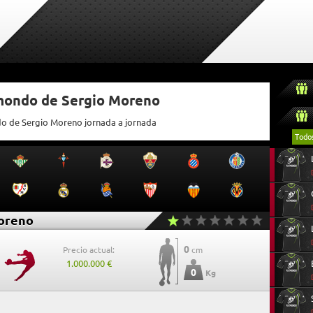
tmondo de Sergio Moreno
do de Sergio Moreno jornada a jornada
Todo
oreno
0
Precio actual:
cm
1.000.000 €
0
Kg