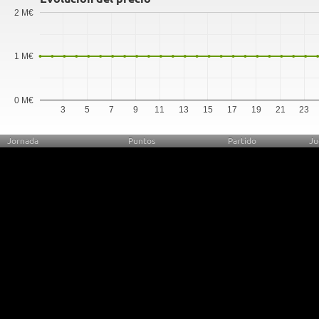
2 M€
1 M€
0 M€
3
5
7
9
11
13
15
17
19
21
23
Jornada
Puntos
Partido
Ju