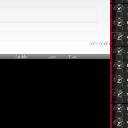
0
00:00:00.001
Partido
Jugó
Titular