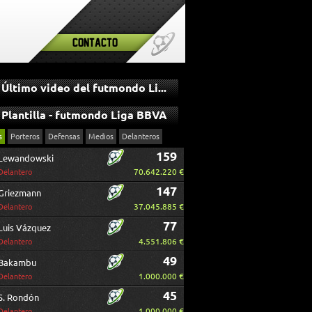
Contacto
Último video del futmondo Liga BBVA
Plantilla - futmondo Liga BBVA
s
Porteros
Defensas
Medios
Delanteros
159
Lewandowski
70.642.220 €
Delantero
147
Griezmann
37.045.885 €
Delantero
77
Luis Vázquez
4.551.806 €
Delantero
49
Bakambu
1.000.000 €
Delantero
45
S. Rondón
1.000.000 €
Delantero