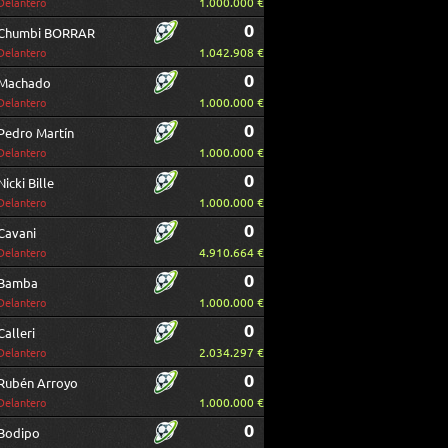
1.000.000 €
Delantero
0
Chumbi BORRAR
1.042.908 €
Delantero
0
Machado
1.000.000 €
Delantero
0
Pedro Martín
1.000.000 €
Delantero
0
Nicki Bille
1.000.000 €
Delantero
0
Cavani
4.910.664 €
Delantero
0
Bamba
1.000.000 €
Delantero
0
Calleri
2.034.297 €
Delantero
0
Rubén Arroyo
1.000.000 €
Delantero
0
Bodipo