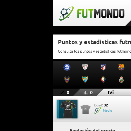
Puntos y estadísticas fut
Consulta los puntos y estadísticas futmond
Ivi
0
0
32
Edad:
0
Medio
Evolución del precio