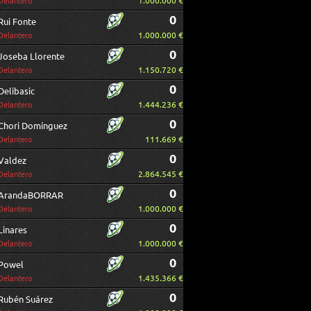
1.000.000 €
Delantero
0
Rui Fonte
1.000.000 €
Delantero
0
Joseba Llorente
1.150.720 €
Delantero
0
Delibasic
1.444.236 €
Delantero
0
Chori Domínguez
111.669 €
Delantero
0
Valdez
2.864.545 €
Delantero
0
ArandaBORRAR
1.000.000 €
Delantero
0
Linares
1.000.000 €
Delantero
0
Powel
1.435.366 €
Delantero
0
Rubén Suárez