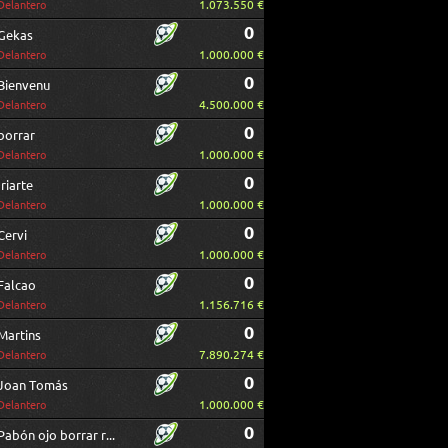
1.073.550 €
Delantero
0
Gekas
1.000.000 €
Delantero
0
Bienvenu
4.500.000 €
Delantero
0
borrar
1.000.000 €
Delantero
0
Iriarte
1.000.000 €
Delantero
0
Cervi
1.000.000 €
Delantero
0
Falcao
1.156.716 €
Delantero
0
Martins
7.890.274 €
Delantero
0
Joan Tomás
1.000.000 €
Delantero
0
Pabón ojo borrar repetido