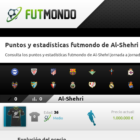
Puntos y estadísticas futmondo de Al-Shehri
Consulta los puntos y estadísticas futmondo de Al-Shehri jornada a jorna
Al-Shehri
0
0
Precio actual:
36
Edad:
0
1.000.000 €
Medio
Evolución del precio