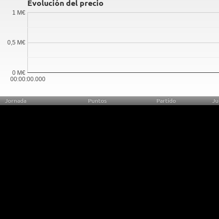
Evolución del precio
1 M€
0,5 M€
0 M€
00:00:00.000
Jornada
Puntos
Partido
Ju