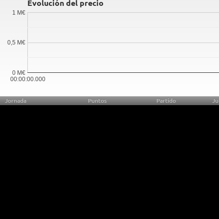
Evolución del precio
1 M€
0,5 M€
0 M€
00:00:00.000
Jornada
Puntos
Partido
Ju