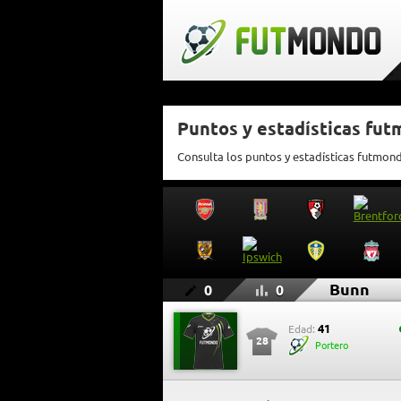
Puntos y estadísticas fu
Consulta los puntos y estadísticas futmon
Bunn
0
0
41
Edad:
28
Portero