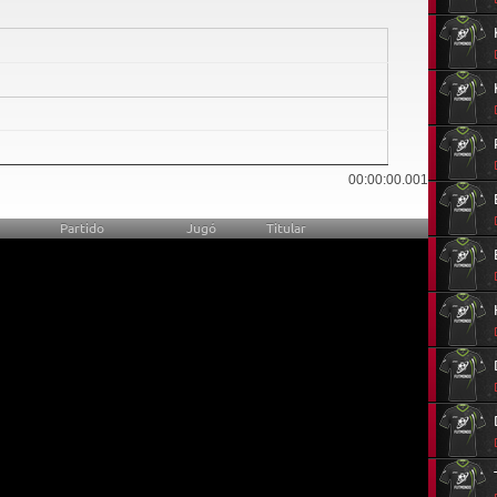
28
00:00:00.001
Partido
Jugó
Titular