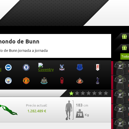
tmondo de Bunn
do de Bunn jornada a jornada
Todo
183
Precio actual:
cm
1.282.489 €
78
Kg