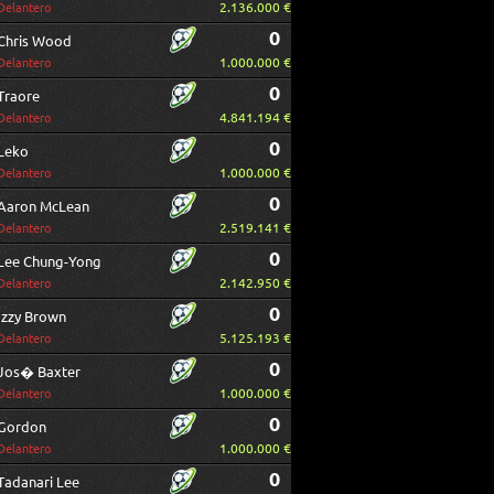
2.136.000 €
Delantero
0
Chris Wood
1.000.000 €
Delantero
0
Traore
4.841.194 €
Delantero
0
Leko
1.000.000 €
Delantero
0
Aaron McLean
2.519.141 €
Delantero
0
Lee Chung-Yong
2.142.950 €
Delantero
0
Izzy Brown
5.125.193 €
Delantero
0
Jos� Baxter
1.000.000 €
Delantero
0
Gordon
1.000.000 €
Delantero
0
Tadanari Lee