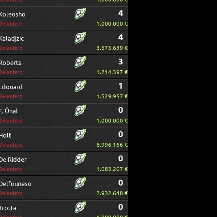
4
Koleosho
1.000.000 €
Delantero
4
Kaladjzic
3.673.639 €
Delantero
3
Roberts
1.214.397 €
Delantero
1
Edouard
1.529.957 €
Delantero
0
E. Ünal
1.000.000 €
Delantero
0
Holt
6.996.166 €
Delantero
0
De Ridder
1.083.207 €
Delantero
0
Delfouneso
2.932.648 €
Delantero
0
Trotta