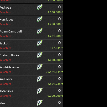
1.000.000 €
Delantero
0
Pedroza
1.000.000 €
Delantero
0
Henríquez
1.750.000 €
Delantero
0
Adam Campbell
1.201.988 €
Delantero
0
Sacko
377.231 €
Delantero
0
Graham Burke
1.000.000 €
Delantero
0
Saint-Maximin
20.521.344 €
Delantero
0
Rui Fonte
2.551.935 €
Delantero
0
Jota Silva
9.000.000 €
Delantero
0
Sow