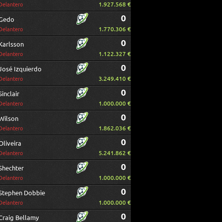
1.927.568 €
Delantero
0
Gedo
1.770.306 €
Delantero
0
Karlsson
1.122.327 €
Delantero
0
José Izquierdo
3.249.410 €
Delantero
0
Sinclair
1.000.000 €
Delantero
0
Wilson
1.862.036 €
Delantero
0
Oliveira
5.241.862 €
Delantero
0
Shechter
1.000.000 €
Delantero
0
Stephen Dobbie
1.000.000 €
Delantero
0
Craig Bellamy