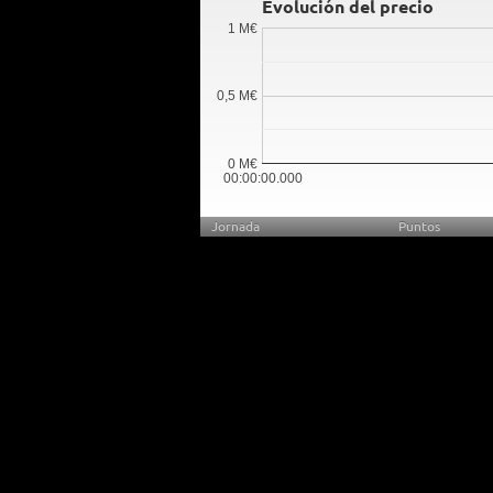
Evolución del precio
1 M€
0,5 M€
0 M€
00:00:00.000
Jornada
Puntos