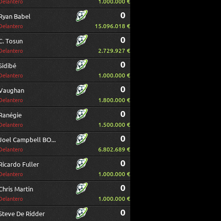
1.000.000 €
Delantero
0
Ryan Babel
15.096.018 €
Delantero
0
C. Tosun
2.729.927 €
Delantero
0
Sidibé
1.000.000 €
Delantero
0
Vaughan
1.800.000 €
Delantero
0
Ranégie
1.500.000 €
Delantero
0
Joel Campbell BORRAR
6.802.689 €
Delantero
0
Ricardo Fuller
1.000.000 €
Delantero
0
Chris Martin
1.000.000 €
Delantero
0
Steve De Ridder