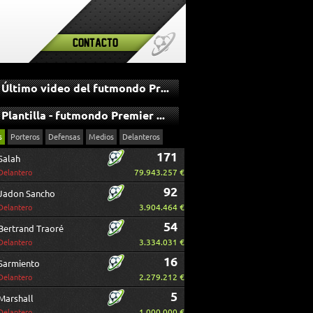
Contacto
Último video del futmondo Premier League
Plantilla - futmondo Premier League
s
Porteros
Defensas
Medios
Delanteros
171
Salah
79.943.257 €
Delantero
92
Jadon Sancho
3.904.464 €
Delantero
54
Bertrand Traoré
3.334.031 €
Delantero
16
Sarmiento
2.279.212 €
Delantero
5
Marshall
1.000.000 €
Delantero