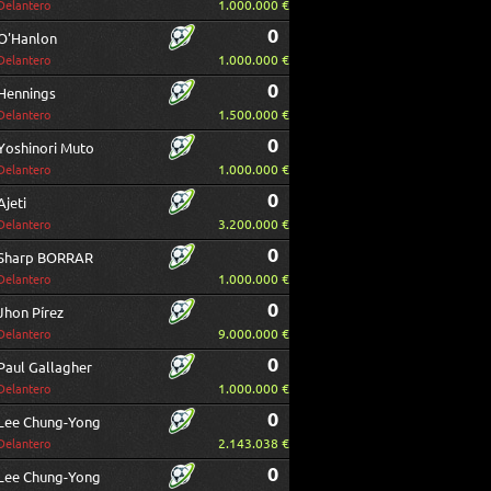
1.000.000 €
Delantero
0
O'Hanlon
1.000.000 €
Delantero
0
Hennings
1.500.000 €
Delantero
0
Yoshinori Muto
1.000.000 €
Delantero
0
Ajeti
3.200.000 €
Delantero
0
Sharp BORRAR
1.000.000 €
Delantero
0
Jhon Pírez
9.000.000 €
Delantero
0
Paul Gallagher
1.000.000 €
Delantero
0
Lee Chung-Yong
2.143.038 €
Delantero
0
Lee Chung-Yong