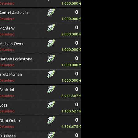
1.000.000 €
Delantero
0
Andrei Arshavin
1.000.000 €
Delantero
0
McAleny
2.000.000 €
Delantero
0
Michael Owen
1.000.000 €
Delantero
0
Nathan Ecclestone
1.000.000 €
Delantero
0
Brett Pitman
1.000.000 €
Delantero
0
Fabbrini
2.941.307 €
Delantero
0
Loza
1.100.627 €
Delantero
0
Obbi Oulare
4.396.675 €
Delantero
0
O. Niasse