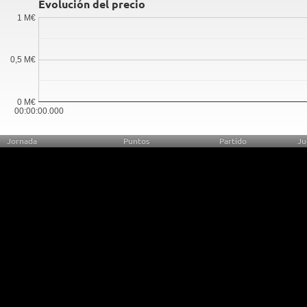
Evolución del precio
1 M€
0,5 M€
0 M€
00:00:00.000
Jornada
Puntos
Partido
Ju