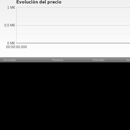
Evolución del precio
1 M€
0,5 M€
0 M€
00:00:00.000
Jornada
Puntos
Partido
Ju