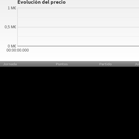
Evolución del precio
1 M€
0,5 M€
0 M€
00:00:00.000
Jornada
Puntos
Partido
Ju